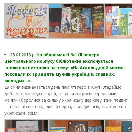
28.01.2013 p.
На абонементі №1 (II поверх
центрального корпусу бібліотеки) експонується
книжкова виставка на тему: «На Аскольдовій могилі
поховали їх Тридцять мучнів українців, славних,
молодих…».
29 січня відзначається день пам`яті героїв Крут. Згадаймо
доблесть молодих людей, які десятки років перед нами
мріяли і боролися за сильну Українську державу. Їхній подвиг
— це наші святощі, єдині й нероздільні для всіх, хто живе на
українській землі.