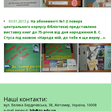
03.01.2013 p.
На абонементі №1 (I поверх
центрального корпусу бібліотеки) представлено
виставку книг до 75-річчя від дня народження В. С.
Стуса під назвою «Народе мій, до тебе я ще верну…».
Наші контакти:
вул. Велика Бердичівська, 38, Житомир, Україна, 10008
e-mail дирекції:
bib@zu.edu.ua