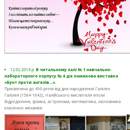
12.02.2014 p.
В читальному залі № 1 навчально-
лабораторного корпусу № 4 діє книжкова виставка
«Бунт проти ангелів…».
Присвячена до 450-річчя від дня народження Галілео
Галілея (1564-1642), італійського мислителя епохи
Відродження, фізика, астронома, математика, засновника
класичної механіки.