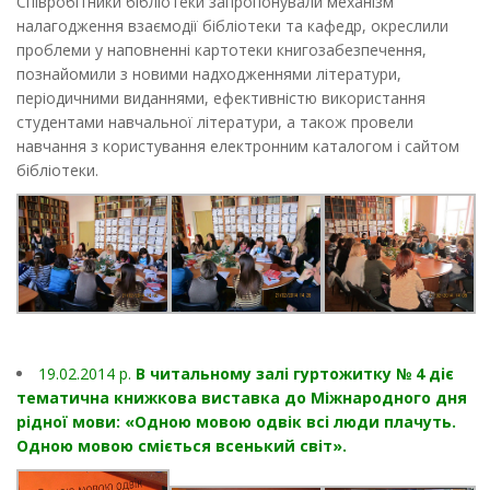
Співробітники бібліотеки запропонували механізм
налагодження взаємодії бібліотеки та кафедр, окреслили
проблеми у наповненні картотеки книгозабезпечення,
познайомили з новими надходженнями літератури,
періодичними виданнями, ефективністю використання
студентами навчальної літератури, а також провели
навчання з користування електронним каталогом і сайтом
бібліотеки.
19.02.2014 p.
В читальному залі гуртожитку № 4 діє
тематична книжкова виставка до Міжнародного дня
рідної мови: «Одною мовою одвік всі люди плачуть.
Одною мовою сміється всенький світ».