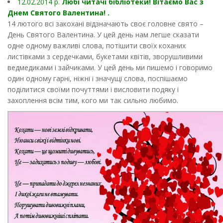
12.02.2014 p.
Любі читачі бібліотеки! Вітаємо Вас з
Днем Святого Валентина! .
14 лютого всі закохані відзначають своє головне свято –
День Святого Валентина. У цей день нам легше сказати
одне одному важливі слова, потішити своїх коханих
листівками з сердечками, букетами квітів, зворушливими
ведмедиками і зайчиками. У цей день ми пишемо і говоримо
один одному гарні, ніжні і значущі слова, поспішаємо
поділитися своїми почуттями і висловити подяку і
захоплення всім тим, кого ми так сильно любимо.