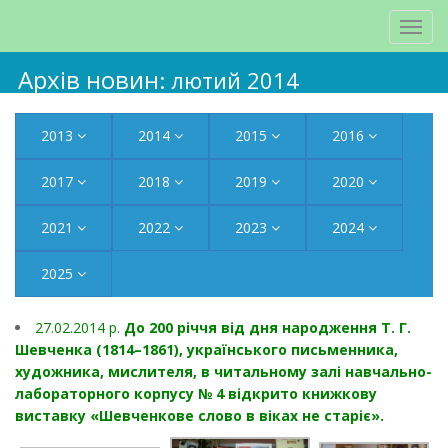
Архів новин
: лютий 2014
2013
2014
2015
2016
2017
2018
2019
2020
2021
2022
2023
2024
2025
27.02.2014 p.
До 200 річчя від дня народження Т. Г.
Шевченка (1814–1861), українського письменника,
художника, мислителя, в читальному залі навчально-
лабораторного корпусу № 4 відкрито книжкову
виставку «Шевченкове слово в віках не старіє».