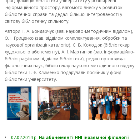
праці фахівців бібліотеки університету у розширенні
інформаційного простору, вагомого внеску у розвиток
бібліотечної справи та дедалі більшої інтегрованості у
світову бібліотечну спільноту.
Автори Т. А. Бондарчук (зав. науково-методичним відділом),
О. І. Гриценко (зав. відділом комплектування, обробки та
наукової організації каталогів), С. В. Колодюк (бібліотекар
художнього абонементу), А. І. Мартинюк (зав. інформаційно-
бібліографічним відділом бібліотеки), редактор кандидат
філологічних наук, бібліотекар науково-методичного відділу
бібліотеки Т. Є. Клименко подарували посібник у фонд
бібліотеки університету.
07.02.2014 p.
На абонементі ННІ іноземної філології