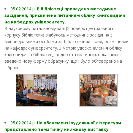
05.02.2014 p.
В бібліотеці проведено методичне
засідання, присвячене питанням обліку книговидачі
на кафедрах університету.
В науковому читальному залі (2 поверх центрального
корпусу бібліотеки) відбулось методичне засідання з
відповідальними особами за бібліотечний фонд, розміщений
на кафедрах університету. З метою удосконалення обліку
книговидачі в бібліотеці, згідно статистичних показників,
введено нову форму обрахунку, що і було обговорено на
зібранні.
05.02.2014 p.
На абонементі художньої літератури
представлено тематичну книжкову виставку