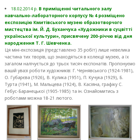
18.02.2014 p.
В приміщенні читального залу
навчально-лабораторного корпусу № 4 розміщено
експозицію Кмитівського музею образотворчого
мистецтва ім. Й. Д. Буханчука «Художники в суцвітті
української культури», присвячену 200-річчю від дня
народження Т. Г. Шевченка.
Ця міні-експозиція (представлено 35 робіт) лише невелика
частина тих творів, що знаходяться в колекції музею, а їх
загалом налічується до трьох тисяч експонатів. Пропонуємо
вашій увазі роботи художників: Г. Чернявського (1924-1981),
О. Губарєва (1926), В. Кулика (1951), П. Кучука (1929), Б.
Турта (1941), М. Мальцева (1924), В. Касіяна, графіку С.
Гебус-Баранецької (1905-1985) та ін. Ознайомитись з
роботами можна 18-21 лютого.