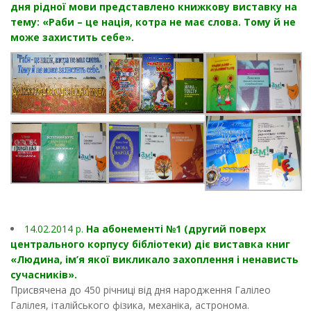
дня рідної мови представлено книжкову виставку на
тему: «Раби – це нація, котра не має слова. Тому й не
може захистить себе».
14.02.2014 p.
На абонементі №1 (другий поверх
центрального корпусу бібліотеки) діє виставка книг
«Людина, ім’я якої викликало захоплення і ненависть
сучасників».
Присвячена до 450 річниці від дня народження Галілео
Галілея, італійського фізика, механіка, астронома.