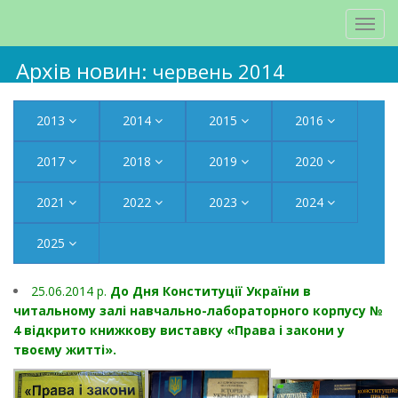
Архів новин
: червень 2014
2013
2014
2015
2016
2017
2018
2019
2020
2021
2022
2023
2024
2025
25.06.2014 р.
До Дня Конституції України в
читальному залі навчально-лабораторного корпусу №
4 відкрито книжкову виставку «Права і закони у
твоєму житті».