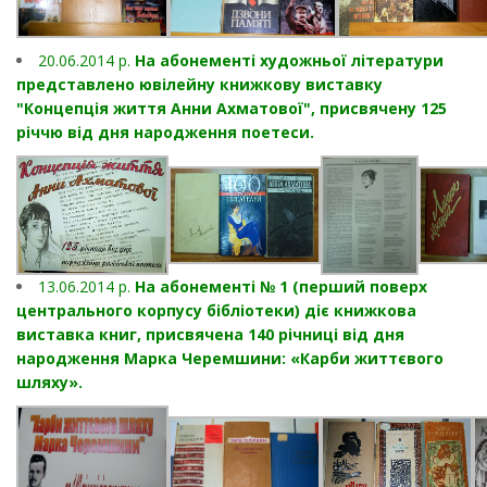
20.06.2014 р.
На абонементі художньої літератури
представлено ювілейну книжкову виставку
"Концепція життя Анни Ахматової", присвячену 125
річчю від дня народження поетеси.
13.06.2014 р.
На абонементі № 1 (перший поверх
центрального корпусу бібліотеки) діє книжкова
виставка книг, присвячена 140 річниці від дня
народження Марка Черемшини: «Карби життєвого
шляху».