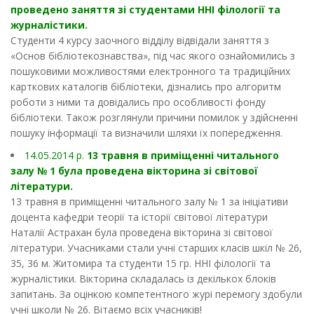
проведено заняття зі студентами ННІ філології та
журналістики.
Студенти 4 курсу заочного відділу відвідали заняття з
«Основ бібліотекознавства», під час якого ознайомились з
пошуковими можливостями електронного та традиційних
карткових каталогів бібліотеки, дізнались про алгоритм
роботи з ними та довідались про особливості фонду
бібліотеки. Також розглянули причини помилок у здійсненні
пошуку інформації та визначили шляхи їх попередження.
14.05.2014 р.
13 травня в приміщенні читального
залу № 1 була проведена вікторина зі світової
літератури.
13 травня в приміщенні читального залу № 1 за ініціативи
доцента кафедри теорії та історії світової літератури
Наталії Астрахан була проведена вікторина зі світової
літератури. Учасниками стали учні старших класів шкіл № 26,
35, 36 м. Житомира та студенти 15 гр. ННІ філології та
журналістики. Вікторина складалась із декількох блоків
запитань. За оцінкою компетентного журі перемогу здобули
учні школи № 26. Вітаємо всіх учасників!