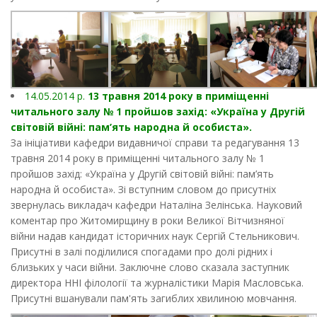
14.05.2014 р.
13 травня 2014 року в приміщенні
читального залу № 1 пройшов захід: «Україна у Другій
світовій війні: пам’ять народна й особиста».
За ініціативи кафедри видавничої справи та редагування 13
травня 2014 року в приміщенні читального залу № 1
пройшов захід: «Україна у Другій світовій війні: пам’ять
народна й особиста». Зі вступним словом до присутніх
звернулась викладач кафедри Наталіна Зелінська. Науковий
коментар про Житомирщину в роки Великої Вітчизняної
війни надав кандидат історичних наук Сергій Стельникович.
Присутні в залі поділилися спогадами про долі рідних і
близьких у часи війни. Заключне слово сказала заступник
директора ННІ філології та журналістики Марія Масловська.
Присутні вшанували пам'ять загиблих хвилиною мовчання.