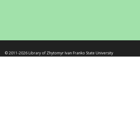
© 2011-2026 Library of
Zhytomyr Ivan Franko State University