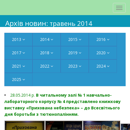
Архів новин
: травень 2014
2013
2014
2015
2016
2017
2018
2019
2020
2021
2022
2023
2024
2025
28.05.2014 р.
В читальному залі № 1 навчально-
лабораторного корпусу № 4 представлено книжкову
виставку «Прихована небезпека» – до Всесвітнього
дня боротьби з тютюнопалінням.