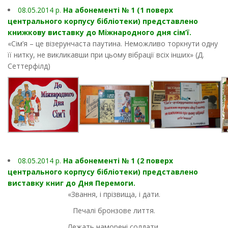
08.05.2014 р.
На абонементі № 1 (1 поверх
центрального корпусу бібліотеки) представлено
книжкову виставку до Міжнародного дня сім’ї.
«Сім’я – це візерунчаста паутина. Неможливо торкнути одну
її нитку, не викликавши при цьому вібрації всіх інших» (Д.
Сеттерфілд)
08.05.2014 р.
На абонементі № 1 (2 поверх
центрального корпусу бібліотеки) представлено
виставку книг до Дня Перемоги.
«Звання, і прізвища, і дати.
Печалі бронзове лиття.
Лежать наморені солдати,