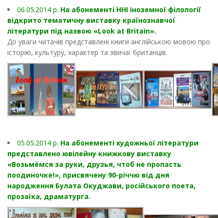
06.05.2014 р.
На абонементі ННІ іноземної філології
відкрито тематичну виставку країнознавчої
літератури під назвою «Look at Britain».
До уваги читачів представлені книги англійською мовою про
історію, культуру, характер та звичаї британців.
05.05.2014 р.
На абонементі художньої літератури
представлено ювілейну книжкову виставку
«Возьмёмся за руки, друзья, чтоб не пропасть
поодиночке!», присвячену 90-річчю від дня
народження Булата Окуджави, російського поета,
прозаїка, драматурга.