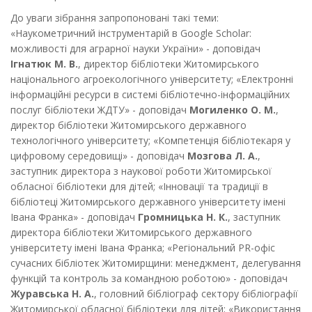
До уваги зібрання запропоновані такі теми:
«Наукометричний інструментарій в Google Scholar:
можливості для аграрної науки України» - доповідач
Ігнатюк М. В.
, директор бібліотеки Житомирського
національного агроекологічного університету; «Електронні
інформаційні ресурси в системі бібліотечно-інформаційних
послуг бібліотеки ЖДТУ» - доповідач
Могиленко О. М.
,
директор бібліотеки Житомирського державного
технологічного університету; «Компетенція бібліотекаря у
цифровому середовищі» - доповідач
Мозгова Л. А.
,
заступник директора з наукової роботи Житомирської
обласної бібліотеки для дітей; «Інновації та традиції в
бібліотеці Житомирського державного університету імені
Івана Франка» - доповідач
Громницька Н. К.
, заступник
директора бібліотеки Житомирського державного
університету імені Івана Франка; «Регіональний PR-офіс
сучасних бібліотек Житомирщини: менеджмент, делегування
функцій та контроль за командною роботою» - доповідач
Журавська Н. А.
, головний бібліограф сектору бібліографії
Житомирської обласної бібліотеки для дітей; «Використання