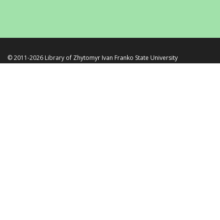
© 2011-2026 Library of
Zhytomyr Ivan Franko State University