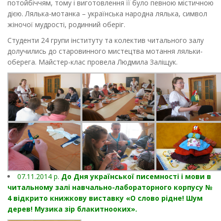
потойбіччям, тому і виготовлення її було певною містичною
дією. Лялька-мотанка – українська народна лялька, символ
жіночої мудрості, родинний оберіг.
Студенти 24 групи інституту та колектив читального залу
долучились до старовинного мистецтва мотання ляльки-
оберега. Майстер-клас провела Людмила Заліщук.
07.11.2014 р.
До Дня української писемності і мови в
читальному залі навчально-лабораторного корпусу №
4 відкрито книжкову виставку «О слово рідне! Шум
дерев! Музика зір блакитнооких».