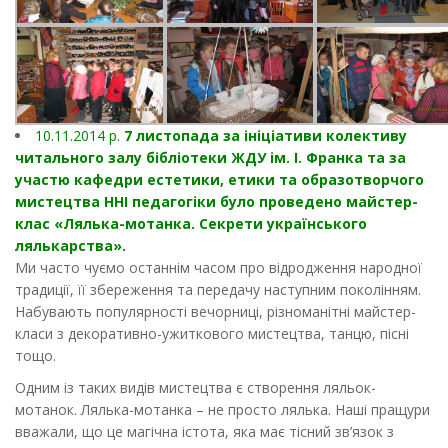
10.11.2014 р.
7 листопада за ініціативи колективу
читального залу бібліотеки ЖДУ ім. І. Франка та за
участю кафедри естетики, етики та образотворчого
мистецтва ННІ педагогіки було проведено майстер-
клас «Лялька-мотанка. Секрети українського
лялькарства».
Ми часто чуємо останнім часом про відродження народної
традиції, її збереження та передачу наступним поколінням.
Набувають популярності вечорниці, різноманітні майстер-
класи з декоративно-ужиткового мистецтва, танцю, пісні
тощо.
Одним із таких видів мистецтва є створення ляльок-
мотанок. Лялька-мотанка – не просто лялька. Наші пращури
вважали, що це магічна істота, яка має тісний зв’язок з