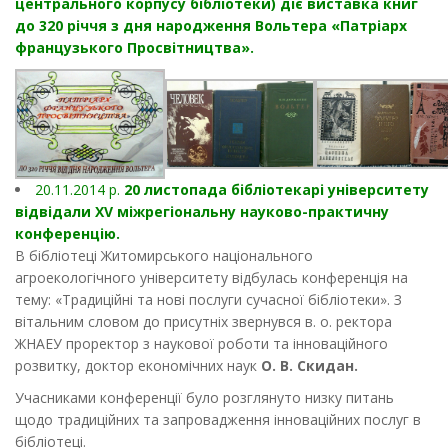
центрального корпусу бібліотеки) діє виставка книг
до 320 річчя з дня народження Вольтера «Патріарх
французького Просвітництва».
20.11.2014 р.
20 листопада бібліотекарі університету
відвідали XV міжрегіональну науково-практичну
конференцію.
В бібліотеці Житомирського національного
агроекологічного університету відбулась конференція на
тему: «Традиційні та нові послуги сучасної бібліотеки». З
вітальним словом до присутніх звернувся в. о. ректора
ЖНАЕУ проректор з наукової роботи та інноваційного
розвитку, доктор економічних наук
О. В. Скидан.
Учасниками конференції було розглянуто низку питань
щодо традиційних та запровадження інноваційних послуг в
бібліотеці.