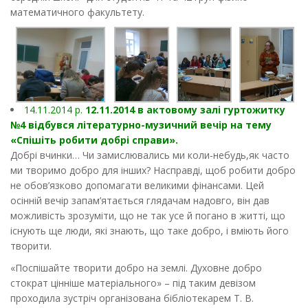
математичного факультету.
14.11.2014 р.
12.11.2014 в актовому залі гуртожитку
№4 відбувся літературно-музичний вечір на тему
«Спішіть робити добрі справи».
Добрі вчинки… Чи замислювались ми коли-небудь,як часто
ми творимо добро для інших? Насправді, щоб робити добро
не обов’язково допомагати великими фінансами. Цей
осінній вечір запам’ятається глядачам надовго, він дав
можливість зрозуміти, що не так усе й погано в житті, що
існують ще люди, які знають, що таке добро, і вміють його
творити.
«Поспішайте творити добро на землі. Духовне добро
стократ цінніше матеріального» – під таким девізом
проходила зустріч організована бібліотекарем Т. В.