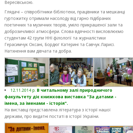
Вересівською.
Глядачі – співробітники бібліотеки, працівники та мешканці
гуртожитку отримали насолоду від гарно підібраних
поетичних та музичних творів, уміло прикрашеної зали та
доброзичливої атмосфери. Слова вдячності висловлюємо
студентам 42 групи ННІ філології та журналістики
Герасимчук Оксані, Бордюг Катерині та Савчук Ларисі.
Натхнення вам дівчата та добра.
12.11.2014 р.
В читальному залі природничого
факультету діє книжкова виставка "За датами -
імена, за іменами - історія".
На виставці представлена література з історії нашої
держави, про видатні постаті в історії України.