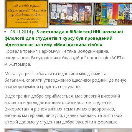
06.11.2014 р.
5 листопада в бібліотеці ННІ іноземної
філології для студентів 1 курсу був проведений
відеотренінг на тему «Моя щаслива сім’я!».
Провела тренінг Пархомчук Тетяна Володимирівна,
представник Всеукраїнської благодійної організації «АСЕТ»
м. Житомира.
Мета зустрічі – збагатити відносини між дітьми та
батьками, сприяти утвердженню щасливої родини, де панує
взаєморозуміння і радість спілкування.
Відеотренінг добре сприймається, має високий виховний
вплив та відповідає віковим особливостям студентів.
Використання різноманітних тематичних відеороликів,
наочних матеріалів, дискусій, цікавих завдань та життєвих
історій дає змогу студентам добре засвоїти інформацію.