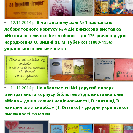
12.11.2014 р.
В читальному залі № 1 навчально-
лабораторного корпусу № 4 діє книжкова виставка
«Ніколи не сміявся без любові» – до 125-річчя від дня
народження О. Вишні (П. М. Губенко) (1889-1956),
українського письменника.
11.11.2014 р.
На абонементі №1 (другий поверх
центрального корпусу бібліотеки) діє виставка книг
«Мова – душа кожної національності, її святощі, її
найцінніший скарб…» ( І. Огієнко) – до дня української
писемності та мови.