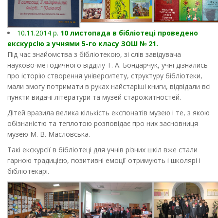
10.11.2014 р.
10 листопада в бібліотеці проведено
екскурсію з учнями 5-го класу ЗОШ № 21.
Під час знайомства з бібліотекою, зі слів завідувача
науково-методичного відділу Т. А. Бондарчук, учні дізнались
про історію створення університету, структуру бібліотеки,
мали змогу потримати в руках найстаріші книги, відвідали всі
пункти видачі літератури та музей старожитностей.
Дітей вразила велика кількість експонатів музею і те, з якою
обізнаністю та теплотою розповідає про них засновниця
музею М. В. Масловська.
Такі екскурсії в бібліотеці для учнів різних шкіл вже стали
гарною традицією, позитивні емоції отримують і школярі і
бібліотекарі.