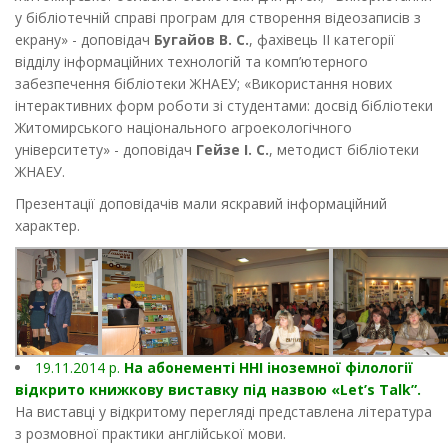
у бібліотечній справі програм для створення відеозаписів з
екрану» - доповідач
Бугайов В. С.
, фахівець ІІ категорії
відділу інформаційних технологій та комп’ютерного
забезпечення бібліотеки ЖНАЕУ; «Використання нових
інтерактивних форм роботи зі студентами: досвід бібліотеки
Житомирського національного агроекологічного
університету» - доповідач
Гейзе І. С.
, методист бібліотеки
ЖНАЕУ.
Презентації доповідачів мали яскравий інформаційний
характер.
19.11.2014 р.
На абонементі ННІ іноземної філології
відкрито книжкову виставку під назвою «Let’s Talk”.
На виставці у відкритому перегляді представлена література
з розмовної практики англійської мови.