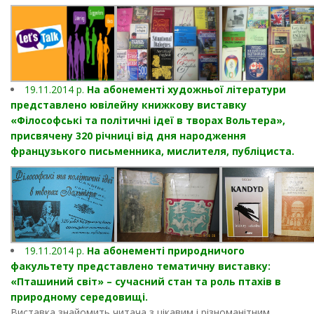
19.11.2014 р.
На абонементі художньої літератури
представлено ювілейну книжкову виставку
«Філософські та політичні ідеї в творах Вольтера»,
присвячену 320 річниці від дня народження
французького письменника, мислителя, публіциста.
19.11.2014 р.
На абонементі природничого
факультету представлено тематичну виставку:
«Пташиний світ» – сучасний стан та роль птахів в
природному середовищі.
Виставка знайомить читача з цікавим і різноманітним