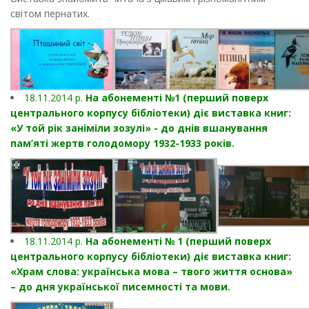
світом пернатих.
18.11.2014 р.
На абонементі №1 (перший поверх
центрального корпусу бібліотеки) діє виставка книг:
«У той рік заніміли зозулі» - до днів вшанування
пам’яті жертв голодомору 1932-1933 років.
18.11.2014 р.
На абонементі № 1 (перший поверх
центрального корпусу бібліотеки) діє виставка книг:
«Храм слова: українська мова – твого життя основа»
– до дня української писемності та мови.