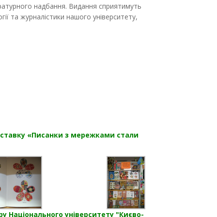
ературного надбання. Видання сприятимуть
огії та журналістики нашого університету,
иставку «Писанки з мережками стали
ру Національного університету "Києво-