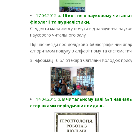
17.04.2015 р.
16 квітня в науковому читальн
філології та журналістики.
Студенти мали змогу почути від завідувача науко
наукового читального залу.
Під час бесіди про довідково-бібліографічний апа
алгоритмом пошуку в алфавітному та систематич
З інформації бібліотекаря Світлани Колодюк прис
14.04.2015 р.
В читальному залі № 1 навчаль
сторінками періодичних видань.