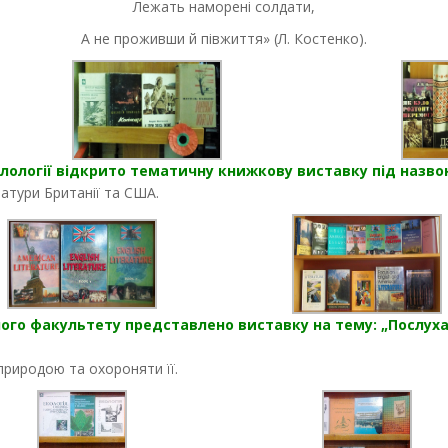
Лежать наморені солдати,
А не проживши й півжиття» (Л. Костенко).
ілології відкрито тематичну книжкову виставку під назвою
ратури Британії та США.
ичого факультету представлено виставку на тему: „Послух
природою та охороняти її.