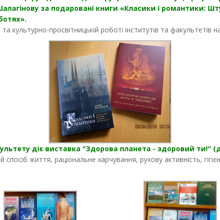
агінову за подаровані книги «Класики і романтики: Штудії 
ботях».
та культурно-просвітницькій роботі інститутів та факультетів н
ультету діє виставка "Здорова планета - здоровий ти!" (д
 спосіб життя, раціональне харчування, рухову активність, гігіє