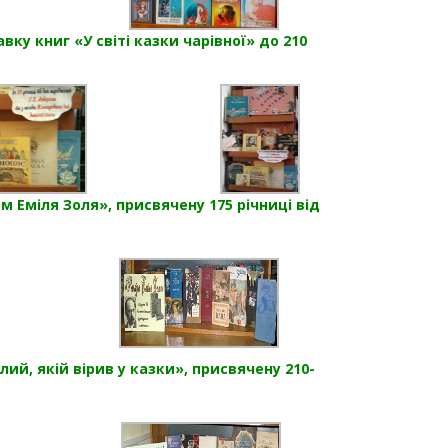
ку книг «У світі казки чарівної» до 210
 Еміля Золя», присвячену 175 річниці від
й, якій вірив у казки», присвячену 210-