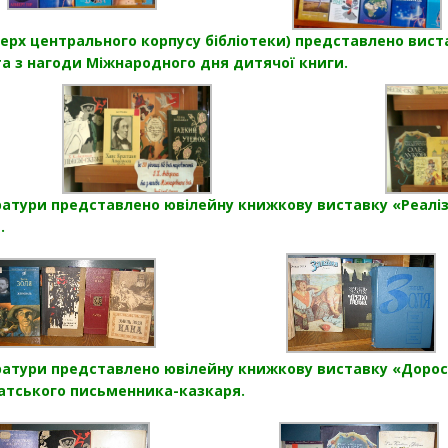
ерх центрального корпусу бібліотеки) представлено вистав
 та з нагоди Міжнародного дня дитячої книги.
атури представлено ювілейну книжкову виставку «Реалізм
.
ратури представлено ювілейну книжкову виставку «Доросли
датського письменника-казкаря.