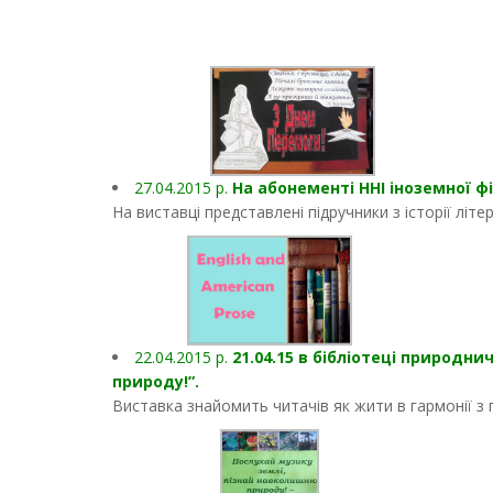
27.04.2015 р.
На абонементі ННІ іноземної ф
На виставці представлені підручники з історії літе
22.04.2015 р.
21.04.15 в бібліотеці природн
природу!”.
Виставка знайомить читачів як жити в гармонії з 