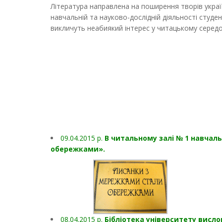
Література направлена на поширення творів украї
навчальній та науково-дослідній діяльності студен
викличуть неабиякий інтерес у читацькому середо
09.04.2015 р.
В читальному залі № 1 навчал
обережками».
08.04.2015 р.
Бібліотека університету висл