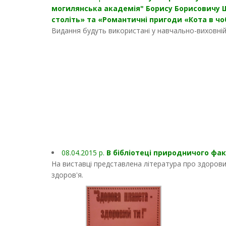
могилянська академія" Борису Борисовичу Шал
століть» та «Романтичні пригоди «Кота в чо
Видання будуть використані у навчально-виховній 
08.04.2015 р.
В бібліотеці природничого фак
На виставці представлена література про здоровий
здоров'я.