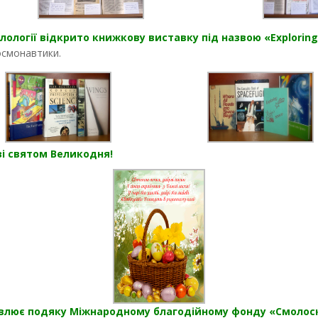
ілології відкрито книжкову виставку під назвою «Exploring
осмонавтики.
 зі святом Великодня!
ловлює подяку Міжнародному благодійному фонду «Смолос