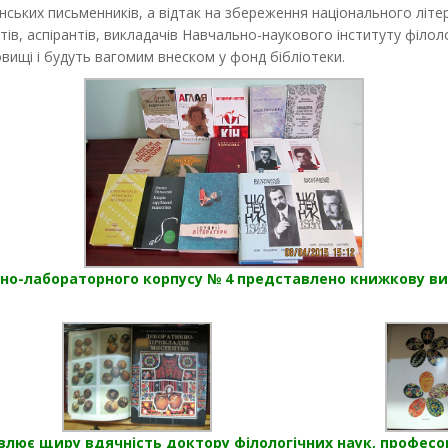
нських письменників, а відтак на збереження національного літ
тів, аспірантів, викладачів Навчально-наукового інституту філол
вищі і будуть вагомим внеском у фонд бібліотеки.
ьно-лабораторного корпусу № 4 представлено книжкову в
овлює щиру вдячність доктору філологічних наук, професо