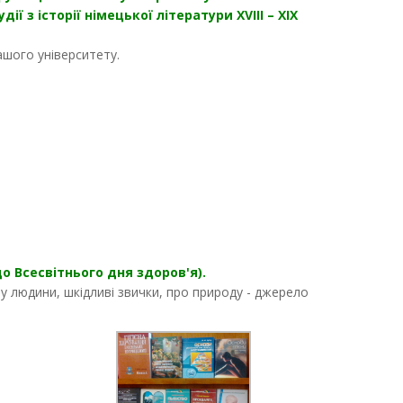
з історії німецької літератури ХVIII – XIX
ашого університету.
о Всесвітнього дня здоров'я).
ну людини, шкідливі звички, про природу - джерело