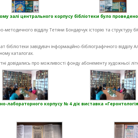
ому залі центрального корпусу бібліотеки було проведено
во-методичного відділу Тетяни Бондарчук історію та структуру бі
рат бібліотеки завідувач інформаційно-бібліографічного відділу 
ному каталогах.
утні довідались про можливості фонду абонементу художньої літ
но-лабораторного корпусу № 4 діє виставка «Геронтологія