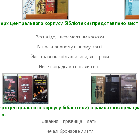
рх центрального корпусу бібліотеки) представлено вистав
Весна іде, і переможним кроком
В тюльпановому вічному вогні
Йде травень крізь хвилини, дні і роки
Несе нащадкам спогади свої.
ерх центрального корпусу бібліотеки) в рамках інформац
ги.
«Звання, і прізвища, і дати.
Печалі бронзове лиття.