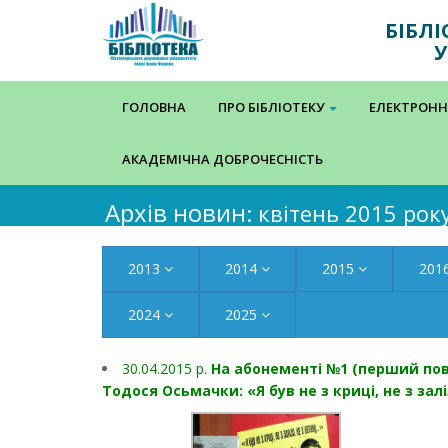
БІБЛ
У
ГОЛОВНА
ПРО БІБЛІОТЕКУ
ЕЛЕКТРОНН
АКАДЕМІЧНА ДОБРОЧЕСНІСТЬ
Архів новин
: квітень 2015 рок
2013
2014
2015
201
2024
2025
30.04.2015 р.
На абонементі №1 (перший пов
Тодося Осьмачки: «Я був не з криці, не з залі