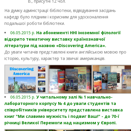
В., присутні 12 чол.
На думку адміністрації бібліотеки, відвідування засідань
кафедр було плідним і корисним для удосконалення
подальшої роботи бібліотеки.
06.05.2015 р.
На абонементі ННІ іноземної філології
відкрито тематичну виставку країнознавчої
літератури під назвою «Discovering America».
До уваги читачів представлені книги англійською мовою про
історію, культуру, характер та звичаї американців.
06.05.2015 р.
У читальному залі № 1 навчально-
лабораторного корпусу № 4 до уваги студентів та
співробітників університету представлена виставка
книг "Ми славимо мужність і подвиг Ваш!" - до 70-ї
річниці Великої Перемоги над нацизмом у Європі.