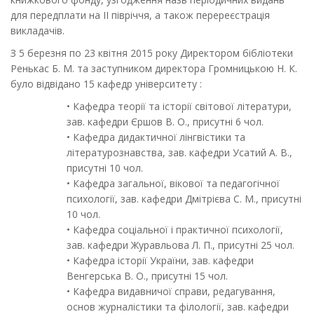
для передплати на ІІ півріччя, а також перереєстрація
викладачів.
З 5 березня по 23 квітня 2015 року Директором бібліотеки
Ренькас Б. М. та заступником директора Громницькою Н. К.
було відвідано 15 кафедр університету :
• Кафедра теорії та історії світової літератури,
зав. кафедри Єршов В. О., присутні 6 чол.
• Кафедра дидактичної лінгвістики та
літературознавства, зав. кафедри Усатий А. В.,
присутні 10 чол.
• Кафедра загальної, вікової та педагогічної
психології, зав. кафедри Дмітрієва С. М., присутні
10 чол.
• Кафедра соціальної і практичної психології,
зав. кафедри Журавльова Л. П., присутні 25 чол.
• Кафедра історії України, зав. кафедри
Венгерська В. О., присутні 15 чол.
• Кафедра видавничої справи, редагування,
основ журналістики та філології, зав. кафедри