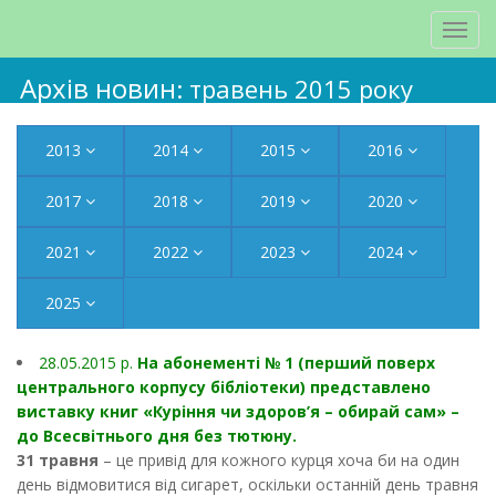
Архів новин
: травень 2015 року
2013
2014
2015
2016
2017
2018
2019
2020
2021
2022
2023
2024
2025
28.05.2015 р.
На абонементі № 1 (перший поверх
центрального корпусу бібліотеки) представлено
виставку книг «Куріння чи здоров’я – обирай сам» –
до Всесвітнього дня без тютюну.
31 травня
– це привід для кожного курця хоча би на один
день відмовитися від сигарет, оскільки останній день травня