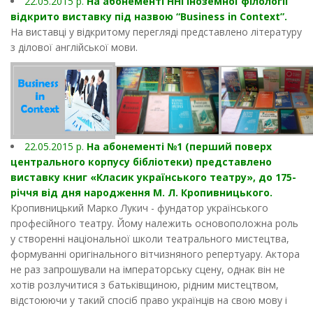
22.05.2015 р.
На абонементі ННІ іноземної філології
відкрито виставку під назвою “Business in Context”.
На виставці у відкритому перегляді представлено літературу
з ділової англійської мови.
22.05.2015 р.
На абонементі №1 (перший поверх
центрального корпусу бібліотеки) представлено
виставку книг «Класик українського театру», до 175-
річчя від дня народження М. Л. Кропивницького.
Кропивницький Марко Лукич - фундатор українського
професійного театру. Йому належить основоположна роль
у створенні національної школи театрального мистецтва,
формуванні оригінального вітчизняного репертуару. Актора
не раз запрошували на імператорську сцену, однак він не
хотів розлучитися з батьківщиною, рідним мистецтвом,
відстоюючи у такий спосіб право українців на свою мову і