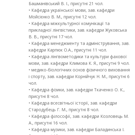
Башманівський В. І., присутні 21 чол.
• Кафедра української мови, зав. кафедри
Мойсієнко В. М., присутні 12 чол.
• Кафедра міжкультурної комунікації та
прикладної лінгвістики, зав. кафедри Жуковська
В. В., присутні 17 чол.
• Кафедра менеджменту та адміністрування, зав.
кафедри Карпюк О.А., присутні 11 чол.
• Кафедра лінгвометодики та культури фахової
мови, зав. кафедри Климова К. Я., присутні 9 чол.
• медико-біологічних основ фізичного виховання
і спорту, зав. кафедри Корнійчук Н. М., присутні 6
чол.
• Кафедра фізики, зав. кафедри Ткаченко О. К.,
присутні 8 чол.
• Кафедра всесвітньої історії, зав. кафедри
Стародубець Г. М., присутні 8 чол.
• Кафедра філософії, зав. кафедри Козловець М.
А., присутні 16 чол.
• Кафедра музики, зав. кафедри Баладинська І.