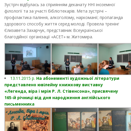
Зустріч відбулась за сприянням деканату ННІ іноземної
філології та за участі бібліотекарів. Мета зустрічі –
профілактика паління, алкоголізму, наркоманії; пропаганда
здорового способу життя серед молоді. Провела тренінг
Єлизавета Захарчук, представник Всеукраїнської
благодійної організації «АСЕТ» м. Житомира.
13.11.2015 р.
На абонементі художньої літератури
представлено ювілейну книжкову виставку
«Легенда, віра і мрія Р. Л. Стівенсона», присвячену
165-й річниці від дня народження англійського
письменника