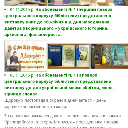
04.11.2015 р.
На абонементі № 1 (перший поверх
центрального корпусу бібліотеки) представлено
виставку книг до 160-річчя від дня народження
Дмитра Яворницького – українського історика,
археолога, фольклориста.
03.11.2015 р.
На абонементі № 1 (ІІ поверх
центрального корпусу бібліотеки) представлено
виставку до дня української мови: «Квітни, мово,
зірнице слова».
Щороку 9 листопада в Україні відзначається – День
української писемності та мови.
За православним календарем – це день вшанування пам'яті
Преподобного Нестора-Літописця – послідовника творців