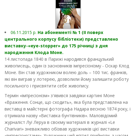
06.11.2015 р.
На абонементі № 1 (ІІ поверх
центрального корпусу бібліотеки) представлено
виставку-«eye-stopper» до 175 річниці з дня
народження Клода Моне.
14 листопада 1840 в Парижі народився французький
живописець, один із засновників імпресіонізму - Оскар Клод
Моне. Він став художником волею доль – 100 тис. франків,
які він виграв у лотерею, дозволили йому залишити роботу
посильного і присвятити себе живопису.
Термін «імпресіонізм» з'явився завдяки картині Моне
«Враження. Сонце, що сходить», яка була представлена на
виставці в майстерні фотографа Надара весною 1874 року, і
отримала назву «Виставка бунтівників». Маловідомий
журналіст Луї Леруа в своєму матеріалі в журналі «Le
Charivari» зневажливо обізвав художників цієї виставки
«імпресіоністами». Художники цей епітет прийняли, з часом