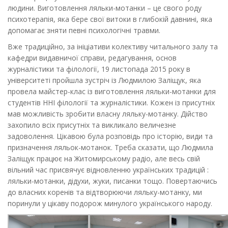
людини. Виготовлення ляльки-мотанки – це свого роду
психотерапія, яка бере свої витоки в глибокій давнині, яка
допомагає зняти певні психологічні травми.
Вже традиційно, за ініціативи колективу читального залу та
кафедри видавничої справи, редагування, основ
журналістики та філології, 19 листопада 2015 року в
університеті пройшла зустріч із Людмилою Заліщук, яка
провела майстер-клас із виготовлення ляльки-мотанки для
студентів ННІ філології та журналістики. Кожен із присутніх
мав можливість зробити власну ляльку-мотанку. Дійство
захопило всіх присутніх та викликало величезне
задоволення. Цікавою була розповідь про історію, види та
призначення ляльок-мотанок. Треба сказати, що Людмила
Заліщук працює на Житомирському радіо, але весь свій
вільний час присвячує відновленню українських традицій :
ляльки-мотанки, дідухи, жуки, писанки тощо. Повертаючись
до власних коренів та відтворюючи ляльку-мотанку, ми
поринули у цікаву подорож минулого українського народу.