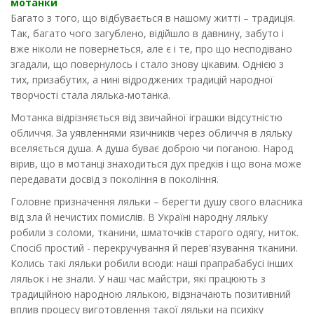
мотанки
Багато з того, що відбувається в нашому житті – традиція.
Так, багато чого загублено, відійшло в давнину, забуто і
вже ніколи не повернеться, але є і те, про що несподівано
згадали, що повернулось і стало знову цікавим. Однією з
тих, призабутих, а нині відроджених традицій народної
творчості стала лялька-мотанка.
Мотанка відрізняється від звичайної іграшки відсутністю
обличчя. За уявленнями язичників через обличчя в ляльку
вселяється душа. А душа буває доброю чи поганою. Народ
вірив, що в мотанці знаходиться дух предків і що вона може
передавати досвід з покоління в покоління.
Головне призначення ляльки – берегти душу свого власника
від зла й нечистих помислів. В Україні народну ляльку
робили з соломи, тканини, шматочків старого одягу, ниток.
Спосіб простий - перекручування й перев'язування тканини.
Колись такі ляльки робили всюди: наші прапрабабусі інших
ляльок і не знали. У наш час майстри, які працюють з
традиційною народною лялькою, відзначають позитивний
вплив процесу виготовлення такої ляльки на психіку