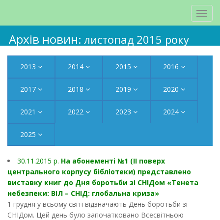
Архів новин
: листопад 2015 року
2013
2014
2015
2016
2017
2018
2019
2020
2021
2022
2023
2024
2025
30.11.2015 р.
На абонементі №1 (ІІ поверх
центрального корпусу бібліотеки) представлено
виставку книг до Дня боротьби зі СНІДом «Тенета
небезпеки: ВІЛ – СНІД: глобальна криза»
1 грудня у всьому світі відзначають День боротьби зі
СНІДом. Цей день було започатковано Всесвітньою