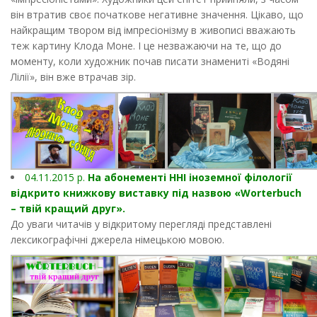
він втратив своє початкове негативне значення. Цікаво, що
найкращим твором від імпресіонізму в живописі вважають
теж картину Клода Моне. І це незважаючи на те, що до
моменту, коли художник почав писати знамениті «Водяні
Лілії», він вже втрачав зір.
04.11.2015 р.
На абонементі ННІ іноземної філології
відкрито книжкову виставку під назвою «Worterbuch
– твій кращий друг».
До уваги читачів у відкритому перегляді представлені
лексикографічні джерела німецькою мовою.