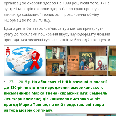
організацією охорони здоров’я в 1988 році після того, як на
зустрічі міністрів охорони здоров’я всіх країн прозвучав
заклик до соціальної терпимості і розширення обміну
інформацією по ВІЛ/СНІДу.
Цього дня в багатьох країнах світу з метою привернути
увагу до проблеми поширення вірусу імунодефіциту людини
проводяться численні суспільні акції та благодійні концерти.
27.11.2015 р.
На абонементі ННІ іноземної філології
до 180-річчя від дня народження американського
письменника Марка Твена (справжнє ім'я: Семюель
Ленгхорн Клеменс) діє книжкова виставка «Світ
пригод Марка Твена», на якій представлені твори
автора мовою оригіналу.