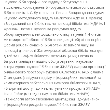
науково-бібліографічного відділу обслуговування
віддалених користувачів Білоруської сільськогосподарської
бібліотеки ім. І. С. Лупіновича); Тетяна Бондарчук (завідувач
науково-методичного відділу бібліотеки ЖДУ ім. І. Франка)
«Віртуальний світ бібліотек: на прикладі бібліотеки ЖДУ ім. І.
Франка»; Наталія Журавська (завідувач відділу
обслуговування дітей дошкільного віку та учнів 1-4 класів
Житомирської обласної бібліотеки для дітей) «Інноваційні
форми роботи сучасної бібліотеки як вимога часу: на
прикладі діяльності Житомирської обласної бібліотеки для
дітей та PR-офісу бібліотек Житомирщини»; Світлана
Багрова (завідувач відділу обслуговування науковою
літературою наукової бібліотеки ЖНАЕУ) «Форми організації
онлайнового простору наукової бібліотеки ЖНАЕУ»; Лайма
Сталідзанс (завідувач відділу інформаційних технологій та
комп’ютерного забезпечення наукової бібліотеки ЖНАЕУ)
«Відкритий доступ до інтелектуальних продуктів ЖНАЕУ»;
Ірина Гейзе (методист наукової бібліотеки ЖНАЕУ)
«Технологія автоматизованої ідентифікації документно-
інформаційних ресурсів наукової бібліотеки ЖНАЕУ.