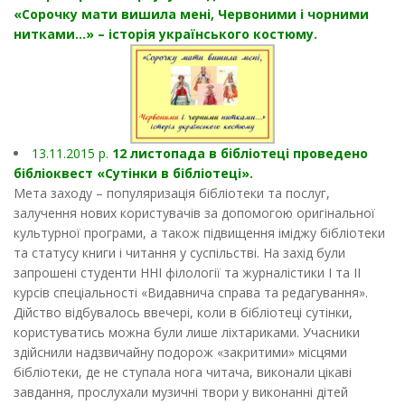
«Сорочку мати вишила мені, Червоними і чорними
нитками…» – історія українського костюму.
13.11.2015 р.
12 листопада в бібліотеці проведено
бібліоквест «Сутінки в бібліотеці».
Мета заходу – популяризація бібліотеки та послуг,
залучення нових користувачів за допомогою оригінальної
культурної програми, а також підвищення іміджу бібліотеки
та статусу книги і читання у суспільстві. На захід були
запрошені студенти ННІ філології та журналістики І та ІІ
курсів спеціальності «Видавнича справа та редагування».
Дійство відбувалось ввечері, коли в бібліотеці сутінки,
користуватись можна були лише ліхтариками. Учасники
здійснили надзвичайну подорож «закритими» місцями
бібліотеки, де не ступала нога читача, виконали цікаві
завдання, прослухали музичні твори у виконанні дітей