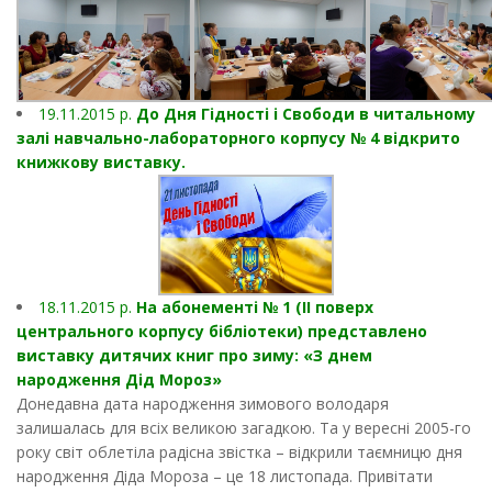
19.11.2015 р.
До Дня Гідності і Свободи в читальному
залі навчально-лабораторного корпусу № 4 відкрито
книжкову виставку.
18.11.2015 р.
На абонементі № 1 (ІІ поверх
центрального корпусу бібліотеки) представлено
виставку дитячих книг про зиму: «З днем
народження Дід Мороз»
Донедавна дата народження зимового володаря
залишалась для всіх великою загадкою. Та у вересні 2005-го
року світ облетіла радісна звістка – відкрили таємницю дня
народження Діда Мороза – це 18 листопада. Привітати