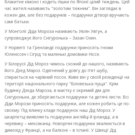
блакитне кімоно і ходить пішки по Японії цілий тиждень. Цей
час жителі називають "золотим тижнем". Він заглядає в
кожен дім, але без подарунків – подарунки дітворі вручають
самі батьки.
У Монголії Діда Мороза називають Увлін Увгун, а
супроводжує його Снігуронька – Зазан Охин.
У Норвегії та Гренландії подарунки приносять гноми
Юленіссен і Сігрід та маленькі домовики Ніссе.
У Білорусії Дід Мороз чимось схожий до нашого, називають
його Дзед Мароз. Одягнений у довгу до п’ят шубу,
спирається на чарівний посох. Живе він у своїй резиденції на
території національного парку "Біловезька пуща". Крім
будинку Дзеда Мароза, в маєтку є окремий дім для
Снігуроньки, де зберігаються подарунки та дитячі листи. Всі
Діди Морози приносять подарунки, але кожен робить це по-
своєму: Під ялинку кладе подарунок наш Дід Мороз. У
шкарпетці виявляють подарунки англійці й ірландці, а в
черевику – мексиканці. Новорічні подарунки звалюються в
димохід у Франції, а на балконі – в Іспанії. У Швеції Дід