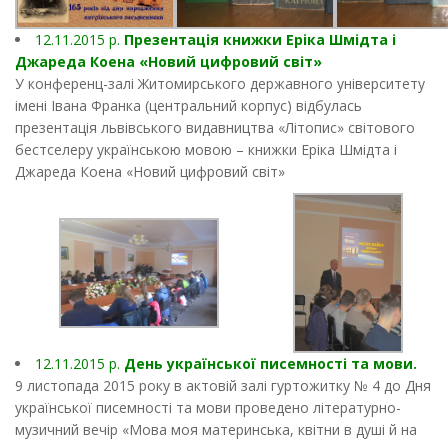
12.11.2015 р.
Презентація книжки Еріка Шмідта і
Джареда Коена «Новий цифровий світ»
У конференц-залі Житомирського державного університету
імені Івана Франка (центральний корпус) відбулась
презентація львівського видавництва «Літопис» світового
бестселеру українською мовою – книжки Еріка Шмідта і
Джареда Коена «Новий цифровий світ»
12.11.2015 р.
День української писемності та мови.
9 листопада 2015 року в актовій залі гуртожитку № 4 до Дня
української писемності та мови проведено літературно-
музичний вечір «Мова моя материнська, квітни в душі й на