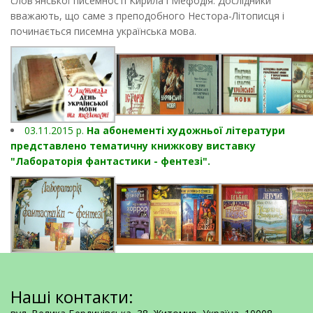
слов'янської писемності Кирила і Мефодія. Дослідники
вважають, що саме з преподобного Нестора-Літописця і
починається писемна українська мова.
03.11.2015 р.
На абонементі художньої літератури
представлено тематичну книжкову виставку
"Лабораторія фантастики - фентезі".
Наші контакти: