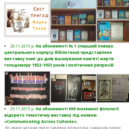
26.11.2015 р.
На абонементі № 1 (перший поверх
центрального корпусу бібліотеки) представлено
виставку книг до днів вшанування пам’яті жертв
голодомору 1932-1933 років і політичних репресій.
25.11.2015 р.
На абонементі ННІ іноземної філології
відкрито тематичну виставку під назвою
«Communicating Across Cultures».
До уваги читачів представлена література з міжкультурної