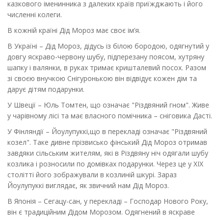
казкового іменинника з далеких країв приїжджають і його
численні колеги.
В кожній країні Дід Мороз має своє ім’я.
В Україні – Дід Мороз, дідусь із білою бородою, одягнутий у
довгу яскраво-червону шубу, підперезану поясом, хутряну
шапку і валянки, в руках тримає кришталевий посох. Разом
зі своєю внучкою Снігуронькою він відвідує кожен дім та
дарує дітям подарунки.
У Швеції – Юль Томтен, що означає "Різдвяний гном". Живе
у чарівному лісі та має власного помічника – сніговика Дасті.
У Фінляндії – Йоулупуккі,що в перекладі означає "Різдвяний
козел". Таке дивне прізвисько фінський Дід Мороз отримав
завдяки сільським жителям, які в Різдвяну ніч одягали шубу
козлика і розносили по домівках подарунки. Через це у XIX
столітті його зображували в козлиній шкурі. Зараз
Йоулупуккі виглядає, як звичний нам Дід Мороз.
В Японія – Сегацу-сан, у перекладі – Господар Нового Року,
він є традиційним Дідом Морозом. Одягнений в яскраве