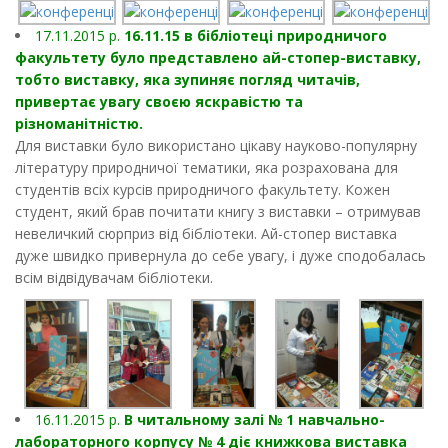
17.11.2015 р.
16.11.15 в бібліотеці природничого
факультету було представлено ай-стопер-виставку,
тобто виставку, яка зупиняє погляд читачів,
привертає увагу своєю яскравістю та
різноманітністю.
Для виставки було використано цікаву науково-популярну
літературу природничої тематики, яка розрахована для
студентів всіх курсів природничого факультету. Кожен
студент, який брав почитати книгу з виставки – отримував
невеличкий сюрприз від бібліотеки. Ай-стопер виставка
дуже швидко привернула до себе увагу, і дуже сподобалась
всім відвідувачам бібліотеки.
16.11.2015 р.
В читальному залі № 1 навчально-
лабораторного корпусу № 4 діє книжкова виставка