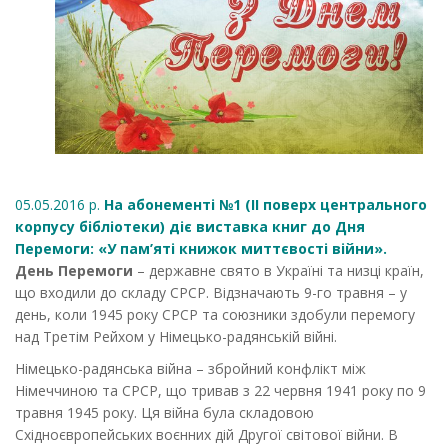
05.05.2016 р.
На абонементі №1 (ІІ поверх центрального
корпусу бібліотеки) діє виставка книг до Дня
Перемоги: «У пам’яті книжок миттєвості війни».
День Перемоги
– державне свято в Україні та низці країн,
що входили до складу СРСР. Відзначають 9-го травня – у
день, коли 1945 року СРСР та союзники здобули перемогу
над Третім Рейхом у Німецько-радянській війні.
Німецько-радянська війна – збройний конфлікт між
Німеччиною та СРСР, що тривав з 22 червня 1941 року по 9
травня 1945 року. Ця війна була складовою
Східноєвропейських воєнних дій Другої світової війни. В