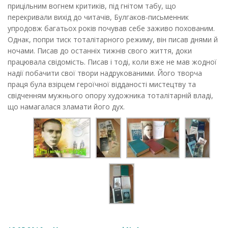
прицільним вогнем критиків, під гнітом табу, що
перекривали вихід до читачів, Булгаков-письменник
упродовж багатьох років почував себе заживо похованим.
Однак, попри тиск тоталітарного режиму, він писав днями й
ночами. Писав до останніх тижнів свого життя, доки
працювала свідомість. Писав і тоді, коли вже не мав жодної
надії побачити свої твори надрукованими. Його творча
праця була взірцем героїчної відданості мистецтву та
свідченням мужнього опору художника тоталітарній владі,
що намагалася зламати його дух.