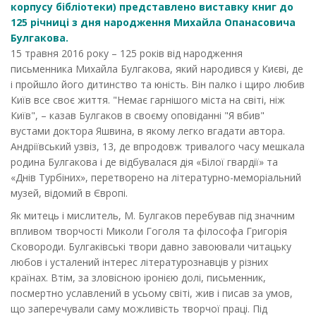
корпусу бібліотеки) представлено виставку книг до
125 річниці з дня народження Михайла Опанасовича
Булгакова.
15 травня 2016 року – 125 років від народження
письменника Михайла Булгакова, який народився у Києві, де
і пройшло його дитинство та юність. Він палко і щиро любив
Київ все своє життя. "Немає гарнішого міста на світі, ніж
Київ", – казав Булгаков в своєму оповіданні "Я вбив"
вустами доктора Яшвина, в якому легко вгадати автора.
Андріївський узвіз, 13, де впродовж тривалого часу мешкала
родина Булгакова і де відбувалася дія «Білої гвардії» та
«Днів Турбіних», перетворено на літературно-меморіальний
музей, відомий в Європі.
Як митець і мислитель, М. Булгаков перебував під значним
впливом творчості Миколи Гоголя та філософа Григорія
Сковороди. Булгаківські твори давно завоювали читацьку
любов і усталений інтерес літературознавців у різних
країнах. Втім, за зловісною іронією долі, письменник,
посмертно уславлений в усьому світі, жив і писав за умов,
що заперечували саму можливість творчої праці. Під