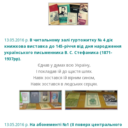
13.05.2016 р.
В читальному залі гуртожитку № 4 діє
книжкова виставка до 145-річчя від дня народження
українського письменника В. С. Стефаника (1871-
1937рр).
Єднав у думах всю Україну,
І покладав їй до щастя шлях.
Навік зостався їй вірним сином,
Навік зостався в людських серцях.
13.05.2016 р.
На абонементі №1 (ІІ поверх центрального