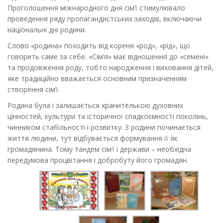
Проголошення міжнародного дня сім’ї стимулювало
проведення ряду пропагандистських заходів, включаючи
національні дні родини.
Слово «родина» походить від кореня «род», «рід», що
говорить саме за себе. «Сім’я» має відношення до «семені»
та продовження роду, тобто народження і виховання дітей,
яке традиційно вважається основним призначенням
створення сім’ї.
Родина була і залишається хранителькою духовних
цінностей, культури та історичної спадкоємності поколінь,
чинником стабільності і розвитку. З родини починається
життя людини, тут відбувається формування її як
громадянина. Тому тандем сім’ї і держави – необхідна
передумова процвітання і добробуту його громадян.