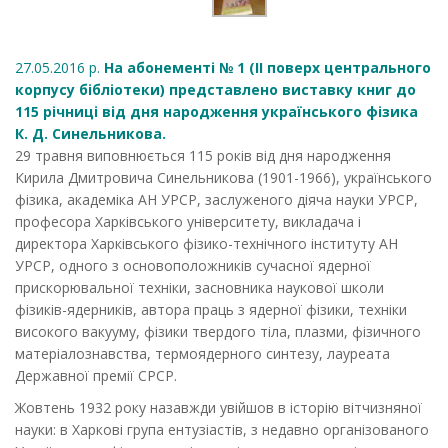
27.05.2016 р.
На абонементі № 1 (ІІ поверх центрального
корпусу бібліотеки) представлено виставку книг до
115 річниці від дня народження українського фізика
К. Д. Синельникова.
29 травня виповнюється 115 років від дня народження
Кирила Дмитровича Синельникова (1901-1966), українського
фізика, академіка АН УРСР, заслуженого діяча науки УРСР,
професора Харківського університету, викладача і
директора Харківського фізико-технічного інституту АН
УРСР, одного з основоположників сучасної ядерної
прискорювальної техніки, засновника наукової школи
фізиків-ядерників, автора праць з ядерної фізики, техніки
високого вакууму, фізики твердого тіла, плазми, фізичного
матеріалознавства, термоядерного синтезу, лауреата
Державної премії СРСР.
Жовтень 1932 року назавжди увійшов в історію вітчизняної
науки: в Харкові група ентузіастів, з недавно організованого