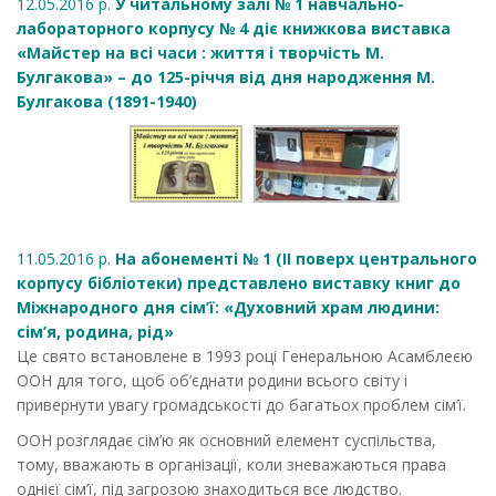
12.05.2016 р.
У читальному залі № 1 навчально-
лабораторного корпусу № 4 діє книжкова виставка
«Майстер на всі часи : життя і творчість М.
Булгакова» – до 125-річчя від дня народження М.
Булгакова (1891-1940)
11.05.2016 р.
На абонементі № 1 (ІІ поверх центрального
корпусу бібліотеки) представлено виставку книг до
Міжнародного дня сім’ї: «Духовний храм людини:
сім’я, родина, рід»
Це свято встановлене в 1993 році Генеральною Асамблеєю
ООН для того, щоб об’єднати родини всього світу і
привернути увагу громадськості до багатьох проблем сім’ї.
ООН розглядає сім’ю як основний елемент суспільства,
тому, вважають в організації, коли зневажаються права
однієї сім’ї, під загрозою знаходиться все людство.