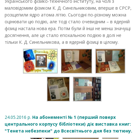
Українського фізико-технічного інституту, на чолі з
маловідомим фізиком К. Д. Синельниковим, вперше в СРСР,
розщепили ядро атома літію. Сьогодні по-різному можна
оцінювати цю подію, але тоді стало очевидним – в ядерній
фізиці настала нова ера. Потім були й інші не менш значущі
досягнення, але це стало епохальною подією в долі не
тільки К. Д. Синельникова, а в ядерній фізиці в цілому.
24.05.2016 р.
На абонементі № 1 (перший поверх
центрального корпусу бібліотеки) діє виставка книг:
"Тенета небезпеки" до Всесвітнього дня без тютюну.