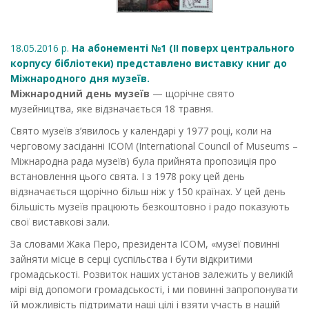
18.05.2016 р.
На абонементі №1 (ІІ поверх центрального
корпусу бібліотеки) представлено виставку книг до
Міжнародного дня музеїв.
Міжнародний день музеїв
— щорічне свято
музейництва, яке відзначається 18 травня.
Свято музеїв з’явилось у календарі у 1977 році, коли на
черговому засіданні ICOM (International Council of Museums –
Міжнародна рада музеїв) була прийнята пропозиція про
встановлення цього свята. І з 1978 року цей день
відзначається щорічно більш ніж у 150 країнах. У цей день
більшість музеїв працюють безкоштовно і радо показують
свої виставкові зали.
За словами Жака Перо, президента ICOM, «музеї повинні
зайняти місце в серці суспільства і бути відкритими
громадськості. Розвиток наших установ залежить у великій
мірі від допомоги громадськості, і ми повинні запропонувати
їй можливість підтримати наші цілі і взяти участь в нашій