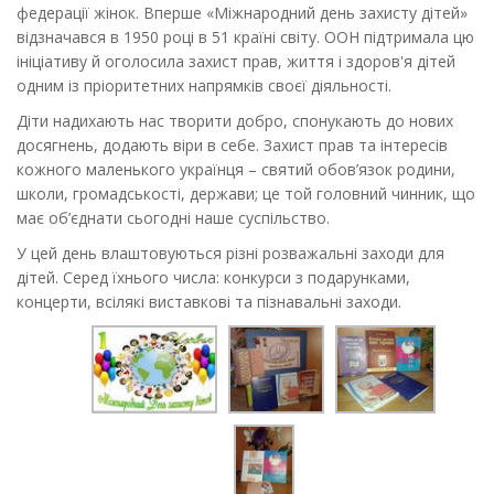
федерації жінок. Вперше «Міжнародний день захисту дітей»
відзначався в 1950 році в 51 країні світу. ООН підтримала цю
ініціативу й оголосила захист прав, життя і здоров'я дітей
одним із пріоритетних напрямків своєї діяльності.
Діти надихають нас творити добро, спонукають до нових
досягнень, додають віри в себе. Захист прав та інтересів
кожного маленького українця – святий обов’язок родини,
школи, громадськості, держави; це той головний чинник, що
має об’єднати сьогодні наше суспільство.
У цей день влаштовуються різні розважальні заходи для
дітей. Серед їхнього числа: конкурси з подарунками,
концерти, всілякі виставкові та пізнавальні заходи.