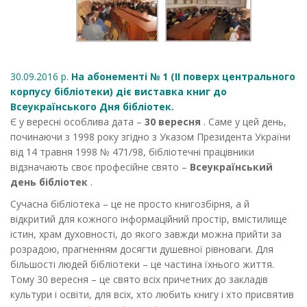
30.09.2016 р.
На абонементі № 1 (ІІ поверх центрального
корпусу бібліотеки) діє виставка книг до
Всеукраїнського Дня бібліотек.
Є у вересні особлива дата –
30 вересня
. Саме у цей день,
починаючи з 1998 року згідно з Указом Президента України
від 14 травня 1998 № 471/98, бібліотечні працівники
відзначають своє професійне свято –
Всеукраїнський
день бібліотек
.
Сучасна бібліотека – це не просто книгозбірня, а й
відкритий для кожного інформаційний простір, вмістилище
істин, храм духовності, до якого завжди можна прийти за
розрадою, прагненням досягти душевної рівноваги. Для
більшості людей бібліотеки – це частина їхнього життя.
Тому 30 вересня – це свято всіх причетних до закладів
культури і освіти, для всіх, хто любить книгу і хто присвятив