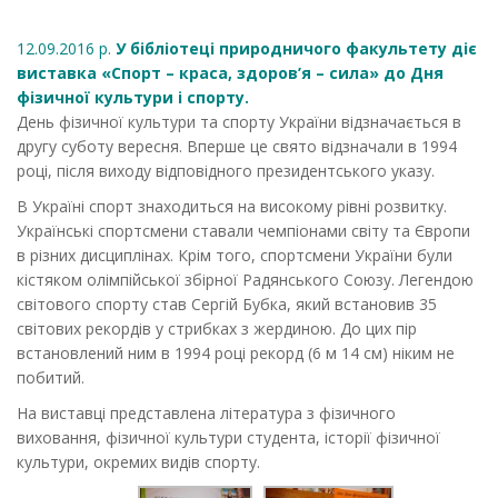
12.09.2016 р.
У бібліотеці природничого факультету діє
виставка «Спорт – краса, здоров’я – сила» до Дня
фізичної культури і спорту.
День фізичної культури та спорту України відзначається в
другу суботу вересня. Вперше це свято відзначали в 1994
році, після виходу відповідного президентського указу.
В Україні спорт знаходиться на високому рівні розвитку.
Українські спортсмени ставали чемпіонами світу та Європи
в різних дисциплінах. Крім того, спортсмени України були
кістяком олімпійської збірної Радянського Союзу. Легендою
світового спорту став Сергій Бубка, який встановив 35
світових рекордів у стрибках з жердиною. До цих пір
встановлений ним в 1994 році рекорд (6 м 14 см) ніким не
побитий.
На виставці представлена література з фізичного
виховання, фізичної культури студента, історії фізичної
культури, окремих видів спорту.