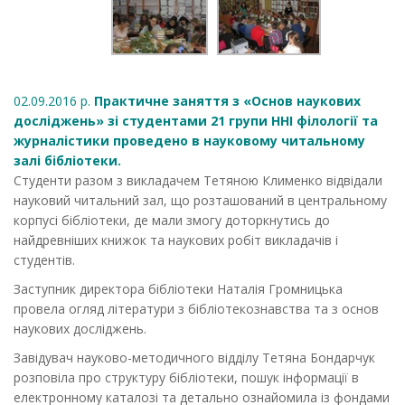
02.09.2016 р.
Практичне заняття з «Основ наукових
досліджень» зі студентами 21 групи ННІ філології та
журналістики проведено в науковому читальному
залі бібліотеки.
Студенти разом з викладачем Тетяною Клименко відвідали
науковий читальний зал, що розташований в центральному
корпусі бібліотеки, де мали змогу доторкнутись до
найдревніших книжок та наукових робіт викладачів і
студентів.
Заступник директора бібліотеки Наталія Громницька
провела огляд літератури з бібліотекознавства та з основ
наукових досліджень.
Завідувач науково-методичного відділу Тетяна Бондарчук
розповіла про структуру бібліотеки, пошук інформації в
електронному каталозі та детально ознайомила із фондами