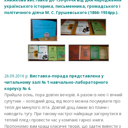
українського історика, письменника, громадського і
політичного діяча М. С. Грушевського (1866-1934рр.).
26.09.2016 р.
Виставка-порада представлена у
читальному залі № 1 навчально-лабораторного
корпусу № 4.
Прийшла осінь, пора довгих вечорів. А разом із нею її вічний
супутник – холодний дощ, від якого можна посумувати про
теплі дні минулого літа. Довгий дощ ламає всі плани і
наводить тугу. При такому настрої найкраще загорнутися в
теплий плед і провести час у компанії гарної книги.
Пропонуємо вам кращі класичні твори, що здатні вивести з