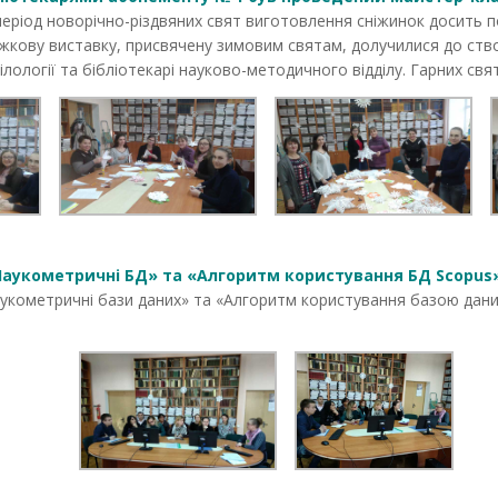
еріод новорічно-різдвяних свят виготовлення сніжинок досить по
книжкову виставку, присвячену зимовим святам, долучилися до ств
лології та бібліотекарі науково-методичного відділу. Гарних свят
«Наукометричні БД» та «Алгоритм користування БД Scopus»
аукометричні бази даних» та «Алгоритм користування базою дани