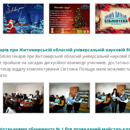
рів при Житомирській обласній універсальній науковій біб
бібліотекарів при Житомирській обласній універсальній науковій 
 пройшов на засадах дискусійної взаємодії учасників, достатньо 
іотекар відділу комплектування Світлана Поліщук мали можливіст
ати.
бліотекарями абонементу № 1 був проведений майстер-кла