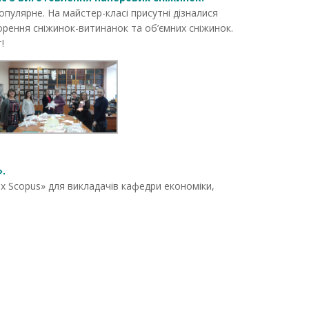
пулярне. На майстер-класі присутні дізналися
орення сніжинок-витинанок та об’ємних сніжинок.
!
.
х Scopus» для викладачів кафедри економіки,