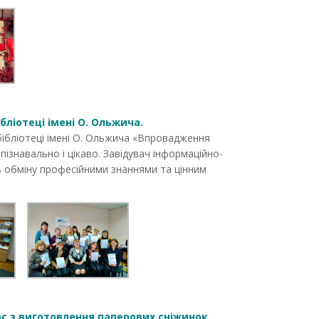
ліотеці імені О. Ольжича.
бібліотеці імені О. Ольжича «Впровадження
пізнавально і цікаво. Завідувач інформаційно-
ь обміну професійними знаннями та цінним
с з виготовлення паперових сніжинок.