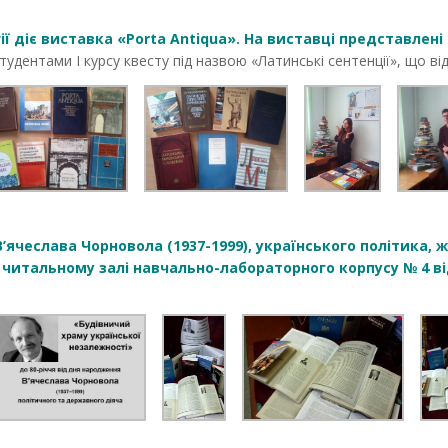
гії діє виставка «Porta Antiqua». На виставці представлен
удентами І курсу квесту під назвою «Латинські сентенції», що ві
’ячеслава Чорновола (1937-1999), українського політика, ж
в читальному залі навчально-лабораторного корпусу № 4 