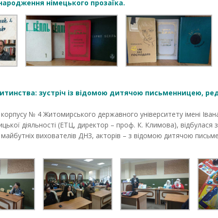
 народження німецького прозаїка.
 дитинства: зустріч із відомою дитячою письменницею, 
корпусу № 4 Житомирського державного університету імені Іван
ької діяльності (ЕТЦ, директор – проф. К. Климова), відбулася зу
 – майбутніх вихователів ДНЗ, акторів – з відомою дитячою пис