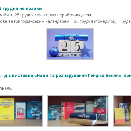
25 грудня не працює.
 робить 25 грудня святковим неробочим днем.
ове за григоріанським календарем – 25 грудня (понеділок) – буде
огії діє виставка «Надії та розчарування Генріха Белля», п
іналу.