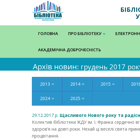
БІБЛ
У
ГОЛОВНА
ПРО БІБЛІОТЕКУ
ЕЛЕКТРОНН
АКАДЕМІЧНА ДОБРОЧЕСНІСТЬ
Архів новин
: грудень 2017 рок
2013
2014
2015
201
2024
2025
29.12.2017 р.
Щасливого Нового року та радісн
Колектив бібліотеки ЖДУ ім. І. Франка сердечно в
здоров’я на довгі роки. Нехай ці веселі свята при
процвітання.