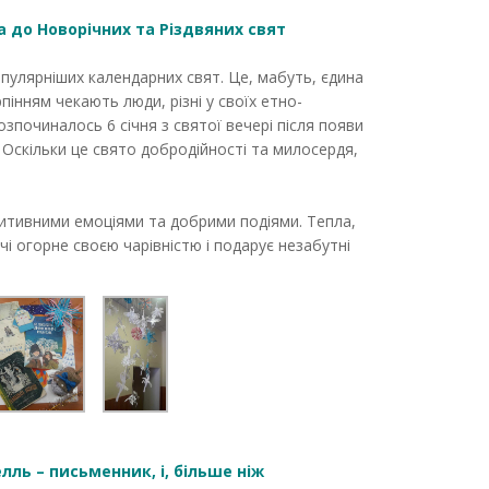
а до Новорічних та Різдвяних свят
популярніших календарних свят. Це, мабуть, єдина
рпінням чекають люди, різні у своїх етно-
зпочиналось 6 січня з святої вечері після появи
а. Оскільки це свято добродійності та милосердя,
озитивними емоціями та добрими подіями. Тепла,
і огорне своєю чарівністю і подарує незабутні
ль – письменник, і, більше ніж