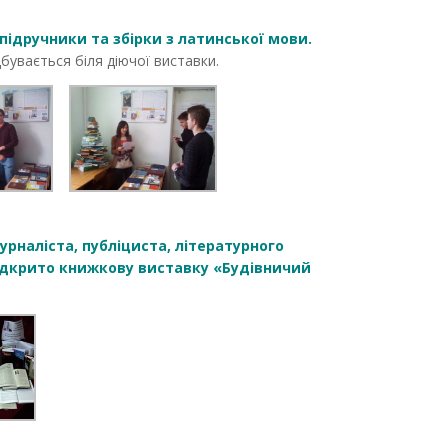
і підручники та збірки з латинської мови.
дбувається біля діючої виставки.
урналіста, публіциста, літературного
відкрито книжкову виставку «Будівничий