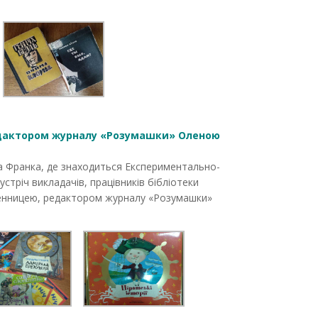
редактором журналу «Розумашки» Оленою
а Франка, де знаходиться Експериментально-
стріч викладачів, працівників бібліотеки
ьменницею, редактором журналу «Розумашки»