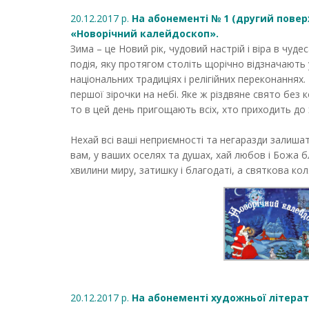
20.12.2017 р.
На абонементі № 1 (другий повер
«Новорічний калейдоскоп».
Зима – це Новий рік, чудовий настрій і віра в чуд
подія, яку протягом століть щорічно відзначають у 
національних традиціях і релігійних переконаннях
першої зірочки на небі. Яке ж різдвяне свято без 
то в цей день пригощають всіх, хто приходить до
Нехай всі ваші неприємності та негаразди залиша
вам, у ваших оселях та душах, хай любов і Божа б
хвилини миру, затишку і благодаті, а святкова ко
20.12.2017 р.
На абонементі художньої літерат