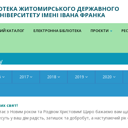
ІОТЕКА ЖИТОМИРСЬКОГО ДЕРЖАВНОГО
НІВЕРСИТЕТУ ІМЕНІ ІВАНА ФРАНКА
ИЙ КАТАЛОГ
ЕЛЕКТРОННА БІБЛІОТЕКА
ПРОЄКТИ
РЕ
у
6
2017
2018
2019
2020
их свят!
ітає з Новим роком та Різдвом Христовим! Щиро бажаємо вам щастя
несуть у ваш дім радість, затишок та добробут, а наступаючий рі