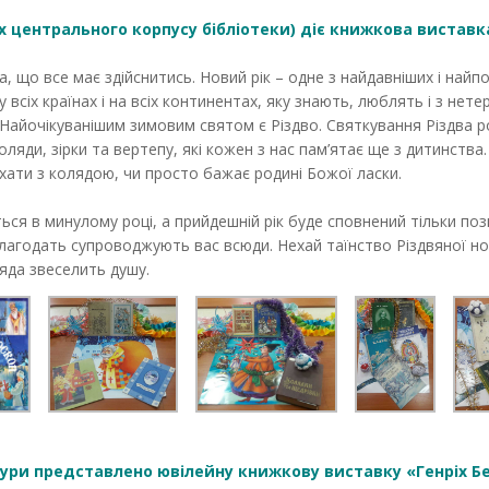
х центрального корпусу бібліотеки) діє книжкова виставк
еса, що все має здійснитись. Новий рік – одне з найдавніших і най
всіх країнах і на всіх континентах, яку знають, люблять і з нете
. Найочікуванішим зимовим святом є Різдво. Святкування Різдва ро
коляди, зірки та вертепу, які кожен з нас пам’ятає ще з дитинств
 хати з колядою, чи просто бажає родині Божої ласки.
ться в минулому році, а прийдешній рік буде сповнений тільки п
лагодать супроводжують вас всюди. Нехай таїнство Різдвяної ноч
ляда звеселить душу.
ури представлено ювілейну книжкову виставку «Генріх Бел