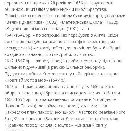
перервами він прожив 28 років до 1656 р. Керує своєю
общиною, вчителює у лєшненськiй школі братства.
Перші роки лєшненського періоду були дуже продуктивними:
«Велика дидактика» (1632); «Материнська школа» (1632);
«Відкриті двері мов i всіх наук» (1631) та ін.
1641-1642 рр. – по запрошенню перебував в Англії. Сюди
його привела ідея написання «Пансофiї» («християнської
всемудрості») – своєрідної енциклопедії, де були б зібрані
воєдино всі знання, що їх виробило людство.
1642-1647 рр. – живе у Швеції, приймає участь у підготовці
шкільних підручників (в рамках шкільної реформи).
Підсумком роботи Коменського у цей період стала праця
«Новітній метод мов» (1647 р.).
1648 р. – Коменський знову в Лєшно. Тут у 1650 р. його
обирають на синоді братства єпископом Чеської общини.
1650-1654 рр. – по запрошенню проживає в Угорщині (м.
Шарош-Патака), де займався впорядкуванням шкіл.
Накреслює план пансофiчної школи i частково реалізує його.
За цей час написав «Закони добре організованої школи»,
«Правила поведінки для юнацтва», «Видимий світ у