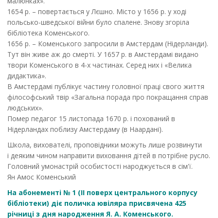
малюнках».
1654 р. – повертається у Лєшно. Місто у 1656 р. у ході
польсько-шведської війни було спалене. Знову згоріла
бібліотека Коменського.
1656 р. – Коменського запросили в Амстердам (Нідерланди).
Тут вiн живе аж до смерті. У 1657 р. в Амстердамі видано
твори Коменського в 4-х частинах. Серед них i «Велика
дидактика».
В Амстердамі публікує частину головної праці свого життя
філософський твір «Загальна порада про покращання справ
людських».
Помер педагог 15 листопада 1670 р. i похований в
Нідерландах поблизу Амстердаму (в Наарданi).
Школа, вихователі, проповідники можуть лише розвинути
і деяким чином направити виховання дітей в потрібне русло.
Головний умонастрій особистості народжується в сім'ї.
Ян Амос Коменський
На абонементі № 1 (ІІ поверх центрального корпусу
бібліотеки) діє поличка ювіляра присвячена 425
річниці з дня народження Я. А. Коменського.