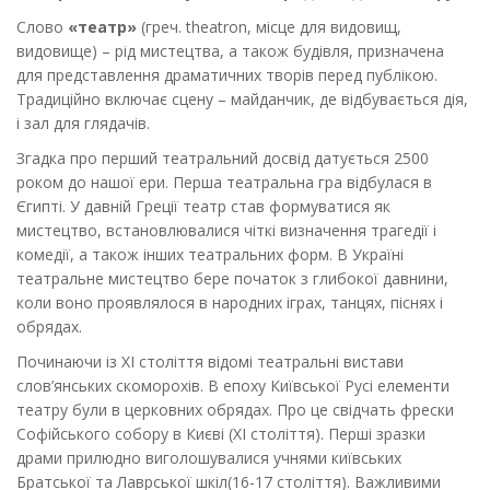
Слово
«театр»
(греч. theatron, місце для видовищ,
видовище) – рід мистецтва, а також будівля, призначена
для представлення драматичних творів перед публікою.
Традиційно включає сцену – майданчик, де відбувається дія,
і зал для глядачів.
Згадка про перший театральний досвід датується 2500
роком до нашої ери. Перша театральна гра відбулася в
Єгипті. У давній Греції театр став формуватися як
мистецтво, встановлювалися чіткі визначення трагедії і
комедії, а також інших театральних форм. В Україні
театральне мистецтво бере початок з глибокої давнини,
коли воно проявлялося в народних іграх, танцях, піснях і
обрядах.
Починаючи із ХІ століття відомі театральні вистави
слов’янських скоморохів. В епоху Київської Русі елементи
театру були в церковних обрядах. Про це свідчать фрески
Софійського собору в Києві (ХІ століття). Перші зразки
драми прилюдно виголошувалися учнями київських
Братської та Лаврської шкіл(16-17 століття). Важливими