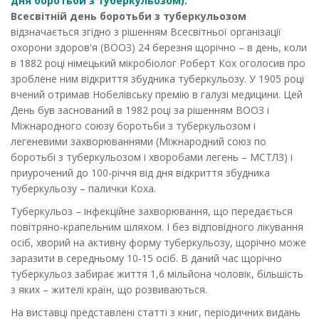
дня боротьби з туберкульозом).
Всесвітній день боротьби з туберкульозом
відзначається згідно з рішенням Всесвітньої організації
охорони здоров'я (ВООЗ) 24 березня щорічно – в день, коли
в 1882 році німецький мікробіолог Роберт Кох оголосив про
зроблене ним відкриття збудника туберкульозу. У 1905 році
вчений отримав Нобелівську премію в галузі медицини. Цей
День був заснований в 1982 році за рішенням ВООЗ і
Міжнародного союзу боротьби з туберкульозом і
легеневими захворюваннями (Міжнародний союз по
боротьбі з туберкульозом і хворобами легень – МСТЛЗ) і
приурочений до 100-річчя від дня відкриття збудника
туберкульозу – палички Коха.
Туберкульоз – інфекційне захворювання, що передається
повітряно-крапельним шляхом. І без відповідного лікування
осіб, хворий на активну форму туберкульозу, щорічно може
заразити в середньому 10-15 осіб. В даний час щорічно
туберкульоз забирає життя 1,6 мільйона чоловік, більшість
з яких – жителі країн, що розвиваються.
На виставці представлені статті з книг, періодичних видань