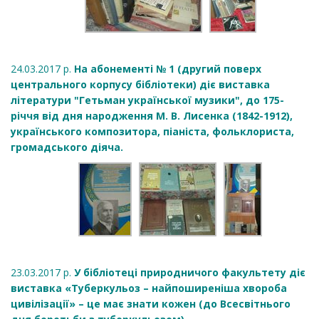
24.03.2017 р.
На абонементі № 1 (другий поверх
центрального корпусу бібліотеки) діє виставка
літератури "Гетьман української музики", до 175-
річчя від дня народження М. В. Лисенка (1842-1912),
українського композитора, піаніста, фольклориста,
громадського діяча.
23.03.2017 р.
У бібліотеці природничого факультету діє
виставка «Туберкульоз – найпоширеніша хвороба
цивілізації» – це має знати кожен (до Всесвітнього