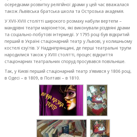
осередками розвитку релігійної драми у цей час вважалася
також Львівська братська школа та Острозька академія.
У XVII-XVIII столітті широкого розмаху набули вертепи –
мандрівні театри маріонеток, які виконували різдвяні драми
та соціально-побутові інтермедії. У 1795 році був відкритий
перший в Україні стаціонарний театр у Львові, у колишньому
костелі єзуїтів. У Наддніпрянщині, де перші театральні трупи
народилися також у XVIII столітті, процес відкриття
стаціонарних театральних споруд просувався повільніше.
Так, у Києві перший стаціонарний театр з’явився у 1806 році,
в Одесі – в 1809, в Полтаві – в 1810.