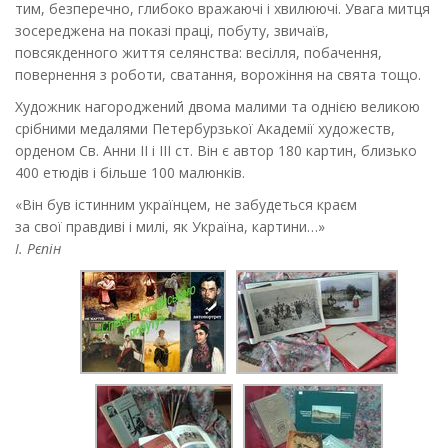
тим, безперечно, глибоко вражаючі і хвилюючі. Увага митця
зосереджена на показі праці, побуту, звичаїв,
повсякденного життя селянства: весілля, побачення,
повернення з роботи, сватання, ворожіння на свята тощо.
Художник нагороджений двома малими та однією великою
срібними медалями Петербурзької Академії художеств,
орденом Св. Анни II і III ст. Він є автор 180 картин, близько
400 етюдів і більше 100 малюнків.
«Він був істинним українцем, не забудеться краєм
за свої правдиві і милі, як Україна, картини…»
І. Рєпін