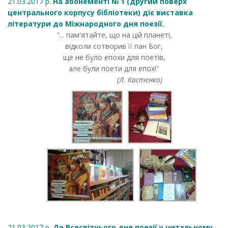
21.03.2017 р.
На абонементі № 1 (другий поверх
центрального корпусу бібліотеки) діє виставка
літератури до Міжнародного дня поезії.
"... пам'ятайте, що на цій планеті,
відколи сотворив її пан Бог,
ще не було епохи для поетів,
але були поети для епох!"
(Л. Костенко)
21.03.2017 р.
До Всесвітнього дня поезії у читальному