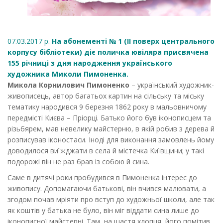
07.03.2017 р.
На абонементі № 1 (ІІ поверх центрального
корпусу бібліотеки) діє поличка ювіляра присвячена
155 річниці з дня народження українського
художника Миколи Пимоненка.
Микола Корнилович Пимоненко
– український художник-
живописець, автор багатьох картин на сільську та міську
тематику народився 9 березня 1862 року в мальовничому
передмісті Києва – Пріорці. Батько його був іконописцем та
різьбярем, мав невелику майстерню, в якій робив з дерева й
розписував іконостаси. Іноді для виконання замовлень йому
доводилося виїжджати в села й містечка Київщини; у такі
подорожі він не раз брав із собою й сина.
Саме в дитячі роки пробудився в Пимоненка інтерес до
живопису. Допомагаючи батькові, він вчився малювати, а
згодом почав мріяти про вступ до художньої школи, але так
як коштів у батька не було, він міг віддати сина лише до
іконописної майстерні. Там, на щастя хлопця, його помітив