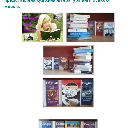
представлена художня література англійською
мовою.