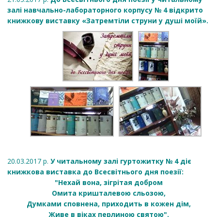
залі навчально-лабораторного корпусу № 4 відкрито
книжкову виставку «Затремтіли струни у душі моїй».
20.03.2017 р.
У читальному залі гуртожитку № 4 діє
книжкова виставка до Всесвітнього дня поезії:
"Нехай вона, зігрітая добром
Омита кришталевою сльозою,
Думками сповнена, приходить в кожен дім,
Живе в віках перлиною святою".