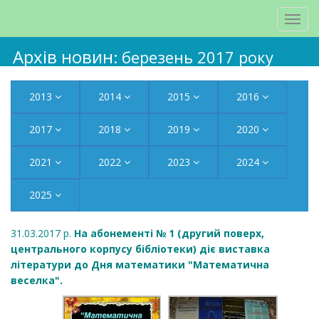
Архів новин
: березень 2017 року
2013
2014
2015
2016
2017
2018
2019
2020
2021
2022
2023
2024
2025
31.03.2017 р.
На абонементі № 1 (другий поверх,
центрального корпусу бібліотеки) діє виставка
літератури до Дня математики "Математична
веселка".