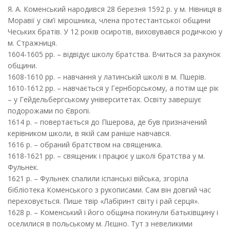
Я. А. Коменський народився 28 березня 1592 р. у м. Нiвниця в
Моравії у сім’ї мірошника, члена протестантської общини
Чеських братів. У 12 років осиротів, виховувався родичкою у
м. Стражниця.
1604-1605 рр. – відвідує школу братства. Вчиться за рахунок
общини.
1608-1610 рр. – навчання у латинській школі в м. Пшерів.
1610-1612 рр. – навчається у Гернборському, а потім ще рік
– у Гейдельбергському університетах. Освіту завершує
подорожами по Європі.
1614 р. – повертається до Пшерова, де був призначений
керівником школи, в якій сам раніше навчався.
1616 р. – обраний братством на священика.
1618-1621 рр. – священик i працює у школі братства у м.
Фульнек.
1621 р. – Фульнек спалили іспанські війська, згоріла
бібліотека Коменського з рукописами. Сам він довгий час
переховується. Пише твір «Лабіринт світу і рай серця».
1628 р. – Коменський i його община покинули батьківщину і
оселилися в польському м. Лєшно. Тут з невеликими