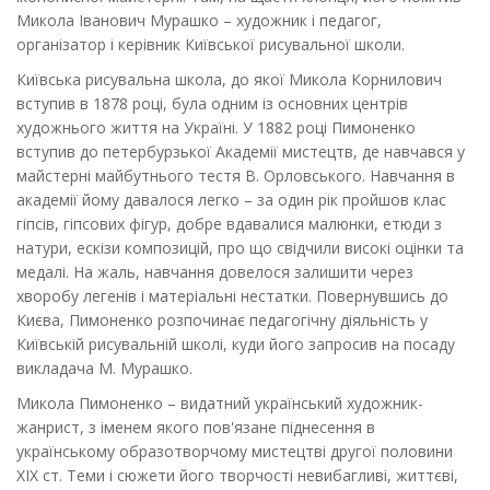
Микола Іванович Мурашко – художник і педагог,
організатор і керівник Київської рисувальної школи.
Київська рисувальна школа, до якої Микола Корнилович
вступив в 1878 році, була одним із основних центрів
художнього життя на Україні. У 1882 році Пимоненко
вступив до петербурзької Академії мистецтв, де навчався у
майстерні майбутнього тестя В. Орловського. Навчання в
академії йому давалося легко – за один рік пройшов клас
гіпсів, гіпсових фігур, добре вдавалися малюнки, етюди з
натури, ескізи композицій, про що свідчили високі оцінки та
медалі. На жаль, навчання довелося залишити через
хворобу легенів і матеріальні нестатки. Повернувшись до
Києва, Пимоненко розпочинає педагогічну діяльність у
Київській рисувальній школі, куди його запросив на посаду
викладача М. Мурашко.
Микола Пимоненко – видатний український художник-
жанрист, з іменем якого пов'язане піднесення в
українському образотворчому мистецтві другої половини
XIX ст. Теми і сюжети його творчості невибагливі, життєві,