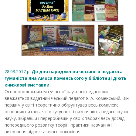
28.03.2017 р.
До дня народження чеського педагога-
гуманіста Яна Амоса Коменського у бібліотеці діють
книжкові виставки.
Основоположником сучасної наукової педагогіки
вважається видатний чеський педагог Я. А. Коменський. Він
першим у світі теоретично обґрунтував весь комплекс
основних питань, які в сукупності визначають педагогіку як
науку, зібравши і переробивши у своїх творах весь досвід
попереднього розвитку теорії і практики навчання і
виховання підростаючого покоління.