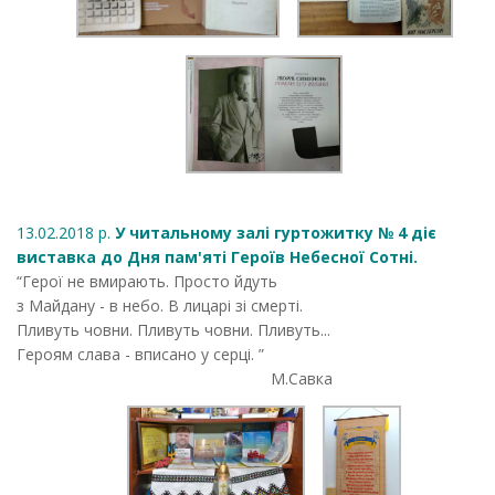
13.02.2018 р.
У читальному залі гуртожитку № 4 діє
виставка до Дня пам'яті Героїв Небесної Сотні.
“Герої не вмирають. Просто йдуть
з Майдану - в небо. В лицарі зі смерті.
Пливуть човни. Пливуть човни. Пливуть...
Героям слава - вписано у серці. ”
М.Савка