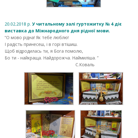
20.02.2018 р.
У читальному залі гуртожитку № 4 діє
виставка до Міжнародного дня рідної мови.
“О мово рідна! Як тебе люблю!
І радість принесеш, і в горі втішиш.
Щоб відродилась ти, я Бога помолю,
Бо ти - найкраща. Найдорожча. Наймиліша. ”
С.Коваль