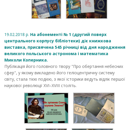
19.02.2018 р.
На абонементі № 1 (другий поверх
центрального корпусу бібліотеки) діє книжкова
виставка, присвячена 545 річниці від дня народження
великого польського астронома і математика
Миколи Коперника.
Публікація його головного твору "Про обертання небесних
сфер", у якому викладено його геліоцентричну систему
світу, стала тією подією, з якої історики ведуть відлік першої
наукової революції ХVI–ХVIII століть.