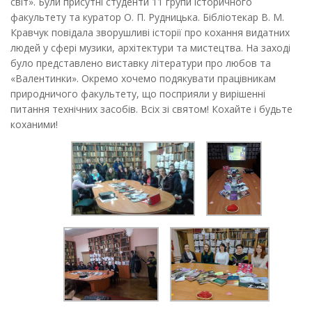
світ». Були присутні студенти 11 групи історичного
факультету та куратор О. П. Рудницька. Бібліотекар В. М.
Кравчук повідала зворушливі історії про кохання видатних
людей у сфері музики, архітектури та мистецтва. На заході
було представлено виставку літератури про любов та
«Валентинки». Окремо хочемо подякувати працівникам
природничого факультету, що посприяли у вирішенні
питання технічних засобів. Всіх зі святом! Кохайте і будьте
коханими!