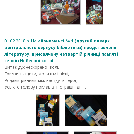
01.02.2018 р.
На абонементі № 1 (другий поверх
центрального корпусу бібліотеки) представлено
літературу, присвячену четвертій річниці пам’яті
героїв Небесної сотні.
Витає дух нескореної волі,
Гримлять щити, молитви і пісні,
Рядами рівними між нас ідуть герої,
Усі, хто голову поклав в ті страшні дні…