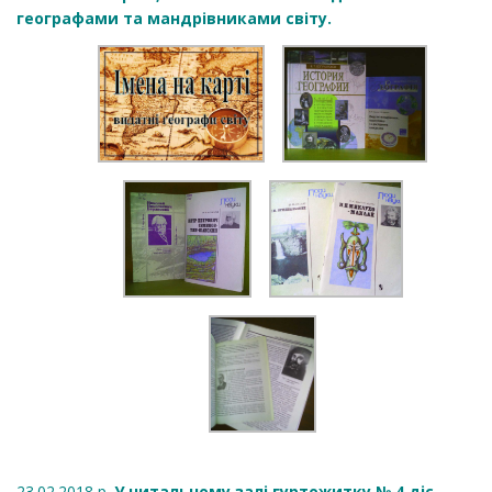
географами та мандрівниками світу.
23.02.2018 р.
У читальному залі гуртожитку № 4 діє