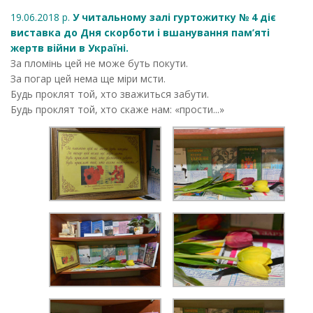
19.06.2018 р.
У читальному залі гуртожитку № 4 діє
виставка до Дня скорботи і вшанування пам’яті
жертв війни в Україні.
За пломінь цей не може буть покути.
За погар цей нема ще міри мсти.
Будь проклят той, хто зважиться забути.
Будь проклят той, хто скаже нам: «прости...»