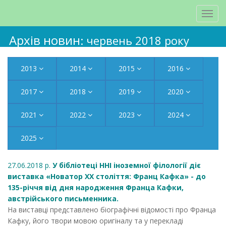
Архів новин
: червень 2018 року
2013
2014
2015
2016
2017
2018
2019
2020
2021
2022
2023
2024
2025
27.06.2018 р.
У бібліотеці ННІ іноземної філології діє
виставка «Новатор XX століття: Франц Кафка» - до
135-річчя від дня народження Франца Кафки,
австрійського письменника.
На виставці представлено біографічні відомості про Франца
Кафку, його твори мовою оригіналу та у перекладі