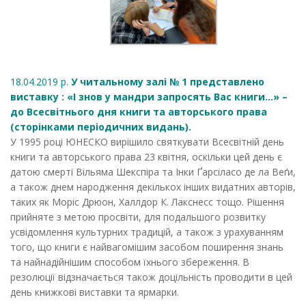
18.04.2019 р.
У читальному залі № 1 представлено
виставку : «І знов у мандри запросять Вас книги…» –
до Всесвітнього дня книги тa авторського права
(сторінками періодичних видань).
У 1995 році ЮНЕСКО вирішило святкувати Всесвітній день
книги та авторського права 23 квітня, оскільки цей день є
датою смерті Вільяма Шекспіра та Інки Ґарсіласо де ла Веґи,
а також днем народження декількох інших видатних авторів,
таких як Моріс Дрюон, Халлдор К. Лакснесс тощо. Рішення
прийняте з метою просвіти, для подальшого розвитку
усвідомлення культурних традицій, а також з урахуванням
того, що книги є найвагомішим засобом поширення знань
та найнадійнішим способом їхнього збереження. В
резолюції відзначається також доцільність проводити в цей
день книжкові виставки та ярмарки.