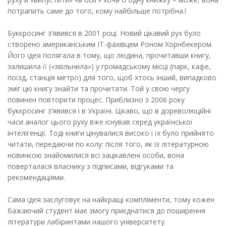
потрапить саме до того, кому найбільше потрібна.!
Буккросинг з’явився в 2001 році. Новий цікавий рух було
створено американським IT-фахівцем Роном Хорнбекером.
Його ідея полягала в тому, що людина, прочитавши книгу,
залишила її («звільнила») у громадському місці (парк, кафе,
поїзд, станція метро) для того, щоб хтось інший, випадково
зміг цю книгу знайти та прочитати. Той у свою чергу
повинен повторити процес. Приблизно з 2006 року
буккросинг з’явився і в Україні. Цікаво, що в дореволюційні
часи аналог цього руху вже існував серед української
інтелігенції. Тоді книги цінувалися високо і їх було прийнято
читати, передаючи по колу: після того, як із літературною
новинкою знайомилися всі зацікавлені особи, вона
поверталася власнику з підписами, відгуками та
рекомендаціями.
Сама ідея заслуговує на найкращі компліменти, тому кожен
бажаючий студент має змогу приєднатися до поширення
літератури лабіринтами нашого університету.