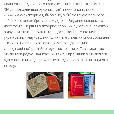
Євангелія, надзвичайно красиве. Книги є конволютом XI та
XIV ст. Найдавніший рукопис пов’язаний із київським
книжним скрипторієм і, ймовірно, з бібліотекою великого
київського князя Ярослава Мудрого. Видання складається з
двох томів. Перший відтворює сторінки рукописної пам’ятки,
а друга містить результати її дослідження сучасними
українськими науковцями. Ці книги є справжнім скарбом для
тих, хто цікавиться історією й мовою української
середньовічної релігійної рукописної книги. Така увага до
бібліотеки радує, надихає і читачів, і працівників бібліотеки.
Адже нові книги це завжди свято для широкого читацького
загалу.