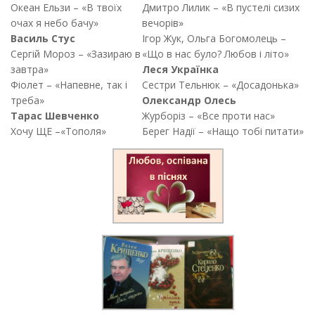
Океан Ельзи – «В твоїх
Дмитро Лилик – «В пустелі сизих
очах я небо бачу»
вечорів»
Василь Стус
Ігор Жук, Ольга Богомолець –
Сергій Мороз – «Зазираю в
«Що в нас було? Любов і літо»
завтра»
Леся Українка
Фіолет – «Напевне, так і
Сестри Тельнюк – «Досадонька»
треба»
Олександр Олесь
Тарас Шевченко
Журборіз – «Все проти нас»
Хочу ЩЕ –«Тополя»
Берег Надії – «Нащо тобі питати»