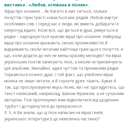
виставка : «Любов, оспівана в піснях».
Вірші про кохання ... Як багато в них таїться, скільки
почуттів і пристрасті ховається між рядків. Любов вартує
особливих слів, і серед нас є люди, які вміють добирати їх
напрочуд вдало. Коли все, що діється в душі, римується в
рядки – народжуються красиві вірші про кохання. Найкращі
вірші про кохання вражають своєю проникливістю й
відкривають своїм читачам найтонші грані цього почуття. А
що, коли додати до них не менш красиву мелодію? На вірші
українських поетів записують пісні, а інколи їм присвячують
цілі альбоми. Звичайно, адже чуттєві та проникливі рядки
торкаються кожної душі. І той факт, що улюблені вірші
можна не лише читати, а й слухати дуже тішить. Буває й
так, що прослуховуючи якусь пісню, ви і не здогадуєтесь, що
текст написаний, наприклад, Іваном Франком, а не сучасним
автором. Тож пропонуємо вам відволіктися від щоденних
турбот і доторкнутися до прекрасного!
P. S. А Ви знали, що ці пісні написані на вірші геніїв
української літератури (і це невеличка частина)?