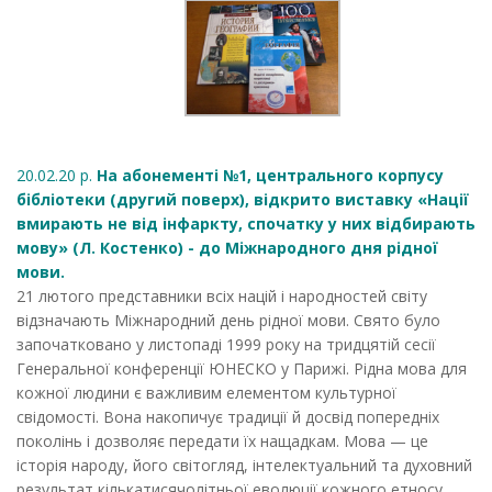
20.02.20 р.
На абонементі №1, центрального корпусу
бібліотеки (другий поверх), відкрито виставку «Нації
вмирають не від інфаркту, спочатку у них відбирають
мову» (Л. Костенко) - до Міжнародного дня рідної
мови.
21 лютого представники всіх націй і народностей світу
відзначають Міжнародний день рідної мови. Свято було
започатковано у листопаді 1999 року на тридцятій сесії
Генеральної конференції ЮНЕСКО у Парижі. Рідна мова для
кожної людини є важливим елементом культурної
свідомості. Вона накопичує традиції й досвід попередніх
поколінь і дозволяє передати їх нащадкам. Мова — це
історія народу, його світогляд, інтелектуальний та духовний
результат кількатисячолітньої еволюції кожного етносу.