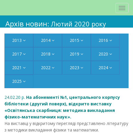
Архів новин
: Лютий 2020 року
2013
2014
2015
2016
2017
2018
2019
2020
2021
2022
2023
2024
2025
24.02.20 р.
На абонементі №1, центрального корпусу
бібліотеки (другий поверх), відкрито виставку
«Освітянська скарбниця: методика викладання
фізико-математичних наук».
На виставці у відкритому перегляді представлено літературу
з методики викладання фізики та математики.