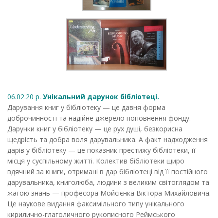
06.02.20 р.
Унікальний дарунок бібліотеці.
Дарування книг у бібліотеку — це давня форма
доброчинності та надійне джерело поповнення фонду.
Дарунки книг у бібліотеку — це рух душі, безкорисна
щедрість та добра воля дарувальника. А факт надходження
дарів у бібліотеку — це показник престижу бібліотеки, її
місця у суспільному житті. Колектив бібліотеки щиро
вдячний за книги, отримані в дар бібліотеці від її постійного
дарувальника, книголюба, людини з великим світоглядом та
жагою знань — професора Мойсієнка Віктора Михайловича.
Це наукове видання факсимільного типу унікального
кирилично-глаголичного рукописного Реймського