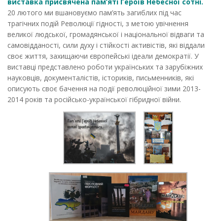
виставка присвячена пам’яті Героїв Небесної сотні.
20 лютого ми вшановуємо пам’ять загиблих під час
трагічних подій Революції гідності, з метою увічнення
великої людської, громадянської і національної відваги та
самовідданості, сили духу і стійкості активістів, які віддали
своє життя, захищаючи європейські ідеали демократії. У
виставці представлено роботи українських та зарубіжних
науковців, документалістів, істориків, письменників, які
описують своє бачення на події революційної зими 2013-
2014 років та російсько-української гібридної війни.