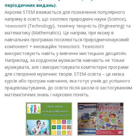
періодичних видань).
Акронім STEM вживається для позначення популярного
напряму в освіті, що охоплює природничі науки (Science),
технології (Technology), технічну творчість (Engineering) та
математику (Mathematics). Це напрям, при якому в
навчальних програмах посилюється природничонауковий
компонент + інноваційні технології. Технології
використовують навіть у вивченні мистецьких дисциплін.
Наприклад, за кордоном музикантів навчають не тільки
музикувати, але і використовувати комп'ютерні програми
для створення музичних творів. STEM-освіта – це низка
курсів або програм навчання, яка готує учнів до успішного
працевлаштування, до освіти після школи із застосуванням
математичних знань і наукових понять.