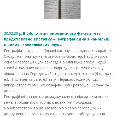
20.02.20 р.
В бібліотеці природничого факультету
представлено виставку «Географія одна з найбільш
цікавих і захоплюючих наук».
Географія — одна з найдавніших наук, зародилася у країнах
Сходу і на початку мала описовий характер. Перші наукові
основи географії були закладені в еллінську епоху. Перші
спроби наукових пояснень природи географічних явищ
відомі з праць Геродота (5 ст. до н. е.), Арістотеля (4 ст. до н.
е.), Птолемея (2 ст. н. е.) та ін. Першою людиною, що
використала термін «географія», був Ератосфен (276—194
до н. е.).
Географічні знання нагромаджувалися з відкриттям нових
земель, розвитком торгівлі, воєнними походами,
мореплавством тощо. Основною метою географічних
досліджень на сучасному етапі є наукове обґрунтування