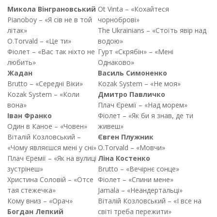
Микола Вінграновський
Ot Vinta – «Кохайтеся
Pianoboy – «Я сів не в той
чорноброві»
літак»
The Ukrainians – «Стоїть явір над
O.Torvald – «Це ти»
водою»
Фіолет – «Вас так ніхто не
Гурт «Скрябін» – «Мені
любить»
Однаково»
Жадан
Василь Симоненко
Brutto – «Середні Віки»
Kozak System – «Не моя»
Kozak System – «Коли
Дмитро Павличко
вона»
Плач Єремії – «Над морем»
Іван Франко
Фіолет – «Як би я знав, де ти
Один в Каное – «Човен»
живеш»
Віталій Козловський –
Євген Плужник
«Чому являєшся мені у сні»
O.Torvald – «Мовчи»
Плач Єремії – «Як на вулиці
Ліна Костенко
зустрінеш»
Brutto – «Вечірнє сонце»
Христина Соловій – «Отсе
Фіолет – «Спини мене»
тая стежечка»
Jamala – «Неандертальці»
Кому вниз – «Орач»
Віталій Козловський – «І все на
Богдан Лепкий
світі треба пережити»