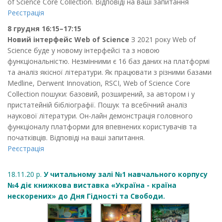
of Science Core Collection. Відповіді на ваші запитання
Реєстрація
8 грудня 16:15–17:15
Новий інтерфейс Web of Science
З 2021 року Web of
Science буде у новому інтерфейсі та з новою
функціональністю. Незмінними є 16 баз даних на платформі
та аналіз якісної літератури. Як працювати з різними базами
Medline, Derwent Innovation, RSCI, Web of Science Core
Collection пошуки: базовий, розширений, за автором і у
пристатейній бібліографії. Пошук та всебічний аналіз
наукової літератури. Он-лайн демонстрація головного
функціоналу платформи для впевнених користувачів та
початківців. Відповіді на ваші запитання.
Реєстрація
18.11.20 р.
У читальному залі №1 навчального корпусу
№4 діє книжкова виставка «Україна - країна
нескорених» до Дня Гідності та Свободи.