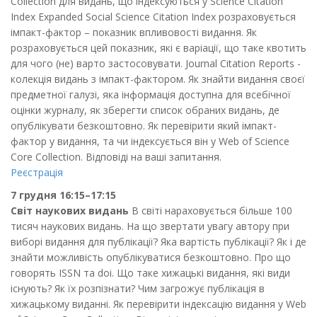
Collection для видань, що індексуються у Science Citation
Index Expanded Social Science Citation Index розраховується
імпакт-фактор – показник впливовості видання. Як
розраховується цей показник, які є варіації, що таке квотить
для чого (не) варто застосовувати. Journal Citation Reports -
колекція видань з імпакт-фактором. Як знайти видання своєї
предметної галузі, яка інформація доступна для всебічної
оцінки журналу, як зберегти список обраних видань, де
опублікувати безкоштовно. Як перевірити який імпакт-
фактор у видання, та чи індексується він у Web of Science
Core Collection. Відповіді на ваші запитання.
Реєстрація
7 грудня 16:15–17:15
Світ наукових видань
В світі нараховується більше 100
тисяч наукових видань. На що звертати увагу автору при
виборі видання для публікації? Яка вартість публікації? Як і де
знайти можливість опублікуватися безкоштовно. Про що
говорять ISSN та doi. Що таке хижацькі видання, які види
існують? Як їх розпізнати? Чим загрожує публікація в
хижацькому виданні. Як перевірити індексацію видання у Web