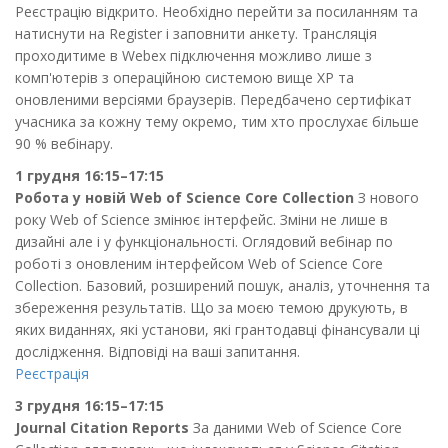
Реєстрацію відкрито. Необхідно перейти за посиланням та
натиснути на Register і заповнити анкету. Трансляція
проходитиме в Webex підключення можливо лише з
комп'ютерів з операційною системою вище ХР та
оновленими версіями браузерів. Передбачено сертифікат
учасника за кожну тему окремо, тим хто прослухає більше
90 % вебінару.
1 грудня 16:15–17:15
Робота у новій Web of Science Core Collection
З нового
року Web of Science змінює інтерфейс. Зміни не лише в
дизайні але і у функціональності. Оглядовий вебінар по
роботі з оновленим інтерфейсом Web of Science Core
Collection. Базовий, розширений пошук, аналіз, уточнення та
збереження результатів. Що за моєю темою друкують, в
яких виданнях, які установи, які грантодавці фінансували ці
дослідження. Відповіді на ваші запитання.
Реєстрація
3 грудня 16:15–17:15
Journal Citation Reports
За даними Web of Science Core