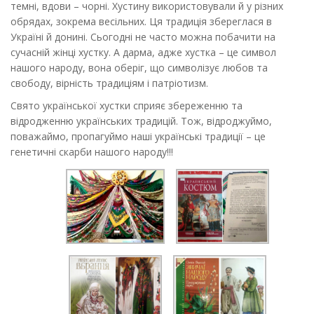
темні, вдови – чорні. Хустину використовували й у різних
обрядах, зокрема весільних. Ця традиція збереглася в
Україні й донині. Сьогодні не часто можна побачити на
сучасній жінці хустку. А дарма, адже хустка – це символ
нашого народу, вона оберіг, що символізує любов та
свободу, вірність традиціям і патріотизм.
Свято української хустки сприяє збереженню та
відродженню українських традицій. Тож, відроджуймо,
поважаймо, пропагуймо наші українські традиції – це
генетичні скарби нашого народу!!!