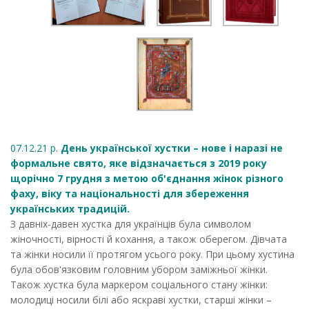
07.12.21 р.
День української хустки – нове і наразі не
формальне свято, яке відзначається з 2019 року
щорічно 7 грудня з метою об'єднання жінок різного
фаху, віку та національності для збереження
українських традицій.
З давніх-давен хустка для українців була символом
жіночності, вірності й кохання, а також оберегом. Дівчата
та жінки носили її протягом усього року. При цьому хустина
була обов'язковим головним убором заміжньої жінки.
Також хустка була маркером соціального стану жінки:
молодиці носили білі або яскраві хустки, старші жінки –