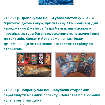
21.12.21 р.
Пропонуємо Вашій увазі виставку «Геній
“крутого” детективу», присвячену 115-річчю від дня
народження Джеймса Гедлі Чейза, англійського
прозаїка, автора багатьох захопливих психологічних
детективів. Сюжети його романів настільки
динамічні, що читач невпинно гортає сторінку за
сторінкою.
21.12.21 р.
Запрошуємо поціновувачів старовини
переглянути новинки проєкту «Повертаємо в Україну
культурну спадщину».