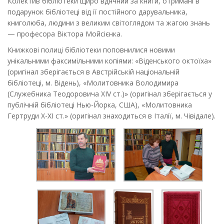
Колектив бібліотеки щиро вдячний за книги, отримані в
подарунок бібліотеці від її постійного дарувальника,
книголюба, людини з великим світоглядом та жагою знань
— професора Віктора Мойсієнка.
Книжкові полиці бібліотеки поповнилися новими
унікальними факсимільними копіями: «Віденського октоїха»
(оригінал зберігається в Австрійській національній
бібліотеці, м. Відень), «Молитовника Володимира
(Служебника Теодоровича ХІV ст.)» (оригінал зберігається у
публічній бібліотеці Нью-Йорка, США), «Молитовника
Гертруди X-XI ст.» (оригінал знаходиться в Італії, м. Чівідале).