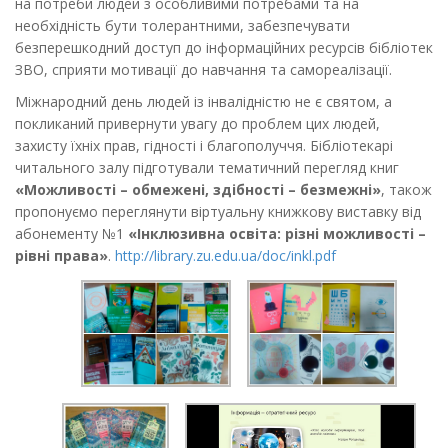
на потреби людей з особливими потребами та на
необхідність бути толерантними, забезпечувати
безперешкодний доступ до інформаційних ресурсів бібліотек
ЗВО, сприяти мотивації до навчання та самореалізації.
Міжнародний день людей із інвалідністю не є святом, а
покликаний привернути увагу до проблем цих людей,
захисту їхніх прав, гідності і благополуччя. Бібліотекарі
читального залу підготували тематичний перегляд книг
«Можливості – обмежені, здібності – безмежні»
, також
пропонуємо переглянути віртуальну книжкову виставку від
абонементу №1
«Інклюзивна освіта: різні можливості –
рівні права»
.
http://library.zu.edu.ua/doc/inkl.pdf