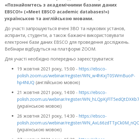
«Познайомтесь з академічними базами даних
EBSCO!» («Meet EBSCO academic databases!»)
українською та англійською мовами.
До участі запрошуються вчені ЗВО та наукових установ,
аспіранти, студенти, а також бажаючі використовувати
електронні бази даних EBSCO для проведення досліджень.
Вебінари відбудуться на платформі ZOOM.
Для участі необхідно попередньо зареєструватися:
19 жовтня 2021 року, 15:00 -
https://ebsco-
polish.zoom.us/webinar/register/WN_w4hKxjT0SWmBuoP-
hp4NUQ
(англійською мовою)
21 жовтня 2021 року, 14:00 -
https://ebsco-
polish.zoom.us/webinar/register/WN_hLQpKjFlT5edQtDXKb
(українською мовою)
26 жовтня 2021 року, 14:30 -
https://ebsco-
polish.zoom.us/webinar/register/WN_AxL66zdTTpCk0M_n
(українською мовою)