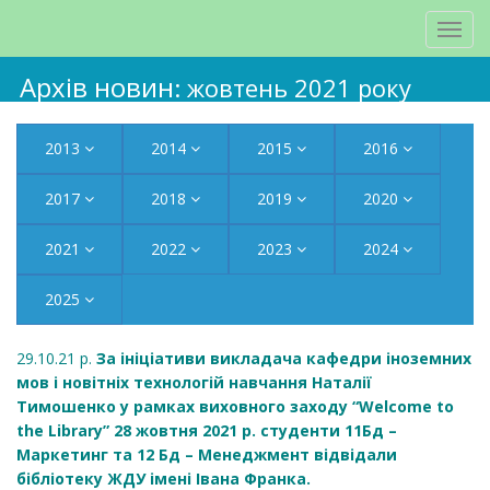
Архів новин
: жовтень 2021 року
2013
2014
2015
2016
2017
2018
2019
2020
2021
2022
2023
2024
2025
29.10.21 р.
За ініціативи викладача кафедри іноземних
мов і новітніх технологій навчання Наталії
Тимошенко у рамках виховного заходу “Welcome to
the Library” 28 жовтня 2021 р. студенти 11Бд –
Маркетинг та 12 Бд – Менеджмент відвідали
бібліотеку ЖДУ імені Івана Франка.