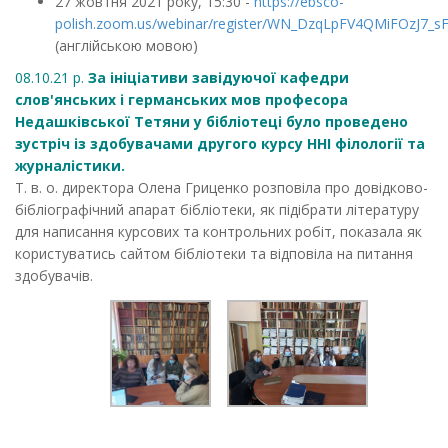
27 жовтня 2021 року, 15:30 -
https://ebsco-
polish.zoom.us/webinar/register/WN_DzqLpFV4QMiFOzJ7_
(англійською мовою)
08.10.21 р.
За ініціативи завідуючої кафедри
слов'янських і германських мов професора
Недашківської Тетяни у бібліотеці було проведено
зустріч із здобувачами другого курсу ННІ філології та
журналістики.
Т. в. о. директора Олена Гриценко розповіла про довідково-
бібліографічний апарат бібліотеки, як підібрати літературу
для написання курсових та контрольних робіт, показала як
користуватись сайтом бібліотеки та відповіла на питання
здобувачів.