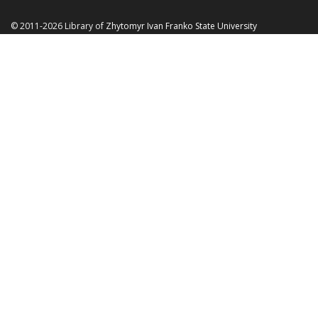
© 2011-2026 Library of
Zhytomyr Ivan Franko State University