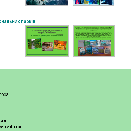
іональних парків
10008
.ua
@zu.edu.ua