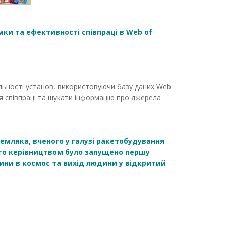
мки та ефективності співпраці в Web of
іяльності установ, використовуючи базу даних Web
ля співпраці та шукати інформацію про джерела
емляка, вченого у галузі ракетобудування
го керівництвом було запущено першу
ини в космос та вихід людини у відкритий