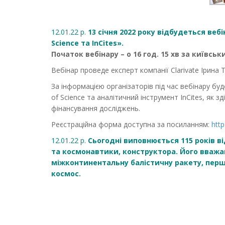
12.01.22 р.
13 січня 2022 року відбудеться веб
Science та InCites».
Початок вебінару – о 16 год. 15 хв за київсь
Вебінар проведе експерт компанії Clarivate Ірина 
За інформацією організаторів під час вебінару бу
of Science та аналітичний інструмент InCites, як
фінансування досліджень.
Реєстраційна форма доступна за посиланням:
http
12.01.22 р.
Сьогодні виповнюється 115 років в
та космонавтики, конструктора. Його вваж
міжконтинентальну балістичну ракету, перш
космос.