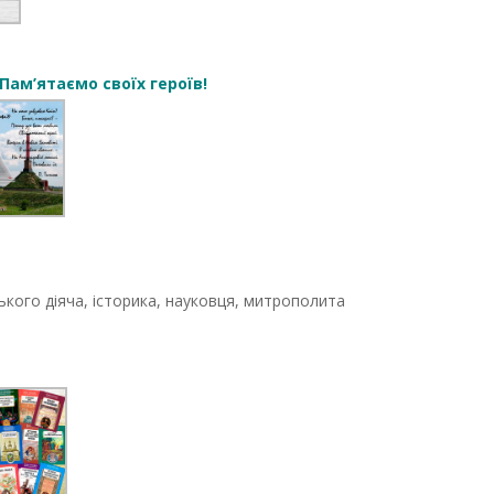
Пам’ятаємо своїх героїв!
ького діяча, історика, науковця, митрополита