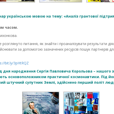
інар українською мовою на тему: «Аналіз грантової підтри
ким часом.
Тихонкова.
де розглянуто питання, як знайти і проаналізувати результати д
 здійснювати за допомогою зазначених ресурсів пошук партнерів д
s://bit.ly/3pHtRQZ
ід дня народження Сергія Павловича Корольова – нашого з
ають основоположником практичної космонавтики. Під йо
ий штучний супутник Землі, здійснено перший політ люд