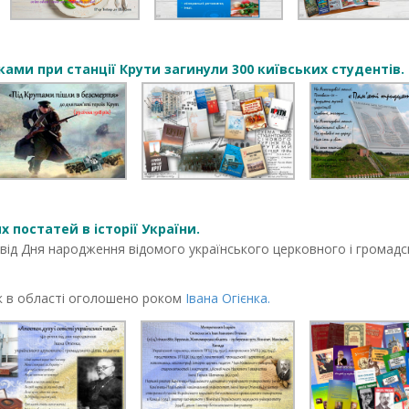
иками при станції Крути загинули 300 київських студентів. 
х постатей в історії України.
 від Дня народження відомого українського церковного і громадс
ік в області оголошено роком
Івана Огієнка.