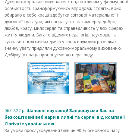
Духовно-моральне виховання є надважливим у формуванні
особистості. Трансформуючись впродовж століть, воно
вбирало в себе кращі здобутки світової матеріальної і
духовної культури, які пропагують насамперед добро,
любов, красу, милосердя та справедливість у всіх сферах
життя людини. Багато відомих педагогів, науковців та
суспільно-політичних діячів у своїх наукових розвідках
значну увагу приділяли духовно-моральному вихованню.
Добірку їх праць пропонуємо до перегляду.
06.07.22 р.
Шановні науковці! Запрошуємо Вас на
безкоштовні вебінари в липні та серпні від компанії
Clarivate українською.
За умови прослуховування більше 90 % основного часу