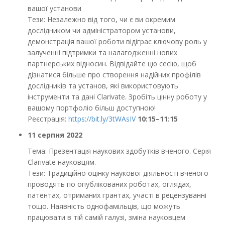
вашої установи
Тези: Незалежно від того, чи є ви окремим
дослідником чи адміністратором установи,
демонстрація вашої роботи відіграє ключову роль у
залученні підтримки та налагодженні нових
партнерських відносин. Відвідайте цю сесію, щоб
дізнатися більше про створення надійних профілів
дослідників та установ, які використовують
інструменти та дані Clarivate. Зробіть цінну роботу у
вашому портфоліо більш доступною!
Реєстрація:
https://bit.ly/3tWAsIV
10:15–11:15
11 серпня 2022
Тема: Презентація наукових здобутків вченого. Серія
Clarivate науковцям.
Тези: Традиційно оцінку наукової діяльності вченого
проводять по опублікованих роботах, оглядах,
патентах, отриманих грантах, участі в рецензуванні
тощо. Наявність однофамільців, що можуть
працювати в тій самій галузі, зміна науковцем