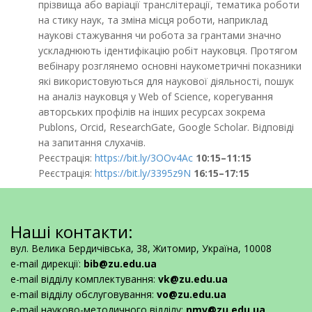
прізвища або варіації транслітерації, тематика роботи
на стику наук, та зміна місця роботи, наприклад
наукові стажування чи робота за грантами значно
ускладнюють ідентифікацію робіт науковця. Протягом
вебінару розглянемо основні наукометричні показники
які використовуються для наукової діяльності, пошук
на аналіз науковця у Web of Science, корегування
авторських профілів на інших ресурсах зокрема
Publons, Orcid, ResearchGate, Google Scholar. Відповіді
на запитання слухачів.
Реєстрація:
https://bit.ly/3OOv4Ac
10:15–11:15
Реєстрація:
https://bit.ly/3395z9N
16:15–17:15
Наші контакти:
вул. Велика Бердичівська, 38, Житомир, Україна, 10008
e-mail дирекції:
bib@zu.edu.ua
e-mail відділу комплектування:
vk@zu.edu.ua
e-mail відділу обслуговування:
vo@zu.edu.ua
e-mail науково-методичного відділу:
nmv@zu.edu.ua