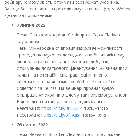
вебінару, є можливість отримати сертифікат учасника.
Заходи безкоштовні та проходитимуть на платформі Webex.
Деталі за посиланнями:
7 липня 2022
Тема: Оцінка міжнародної співпраці. Серія Clarivate
науковцям.
Тези: Міжнародна співпраця відкриває можливості
проведення наукових досліджень на більш якісному
рівні, кращій презентації наукових здобутків, та
отриманню додаткового фінансування. Як визначити
наявні та потенційні співпраці, оцінити їхню
ефективність за допомогою Web of Science Core
Collection та InCites. На вебінарі проаналізуємо
співпрацю як України в цілому так і окремої установи.
Відповіді на питання з реєстраційних анкет.
Реєстрація:
https://bit.ly/3tTGkT4
10:15–11:15
Реєстрація:
https://bit.ly/3f1Aast
16:15–17:15
26 липня 2022
Тема: Research Smarter: Демонстрація досліджень