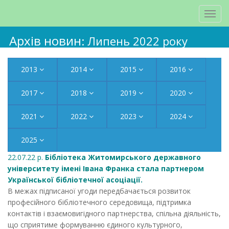
Архів новин
: Липень 2022 року
2013
2014
2015
2016
2017
2018
2019
2020
2021
2022
2023
2024
2025
22.07.22 р.
Бібліотека Житомирського державного
університету імені Івана Франка стала партнером
Української бібліотечної асоціації.
В межах підписаної угоди передбачається розвиток
професійного бібліотечного середовища, підтримка
контактів і взаємовигідного партнерства, спільна діяльність,
що сприятиме формуванню єдиного культурного,