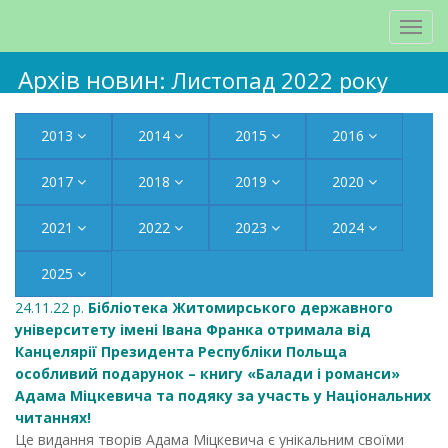
Архів новин
: Листопад 2022 року
2013
2014
2015
2016
2017
2018
2019
2020
2021
2022
2023
2024
2025
24.11.22 р.
Бібліотека Житомирського державного
університету імені Івана Франка отримала від
Канцелярії Президента Республіки Польща
особливий подарунок – книгу «Балади і романси»
Адама Міцкевича та подяку за участь у Національних
читаннях!
Це видання творів Адама Міцкевича є унікальним своїми