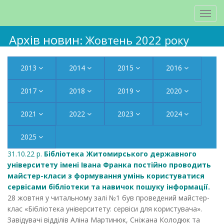
Архів новин
: Жовтень 2022 року
2013
2014
2015
2016
2017
2018
2019
2020
2021
2022
2023
2024
2025
31.10.22 р.
Бібліотека Житомирського державного
університету імені Івана Франка постійно проводить
майстер-класи з формування умінь користуватися
сервісами бібліотеки та навичок пошуку інформації.
28 жовтня у читальному залі №1 був проведений майстер-
клас «Бібліотека університету: сервіси для користувача».
Завідувачі відділів Аліна Мартинюк, Сніжана Колодюк та