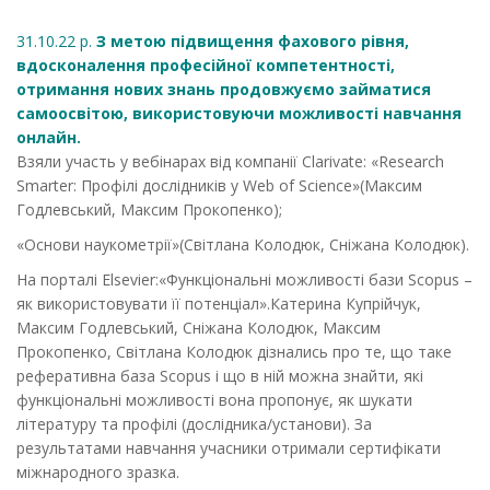
31.10.22 р.
З метою підвищення фахового рівня,
вдосконалення професійної компетентності,
отримання нових знань продовжуємо займатися
самоосвітою, використовуючи можливості навчання
онлайн.
Взяли участь у вебінарах від компанії Clarivate: «Research
Smarter: Профілі дослідників у Web of Science»(Максим
Годлевський, Максим Прокопенко);
«Основи наукометрії»(Світлана Колодюк, Сніжана Колодюк).
На порталі Elsevier:«Функціональні можливості бази Scopus –
як використовувати її потенціал».Катерина Купрійчук,
Максим Годлевський, Сніжана Колодюк, Максим
Прокопенко, Світлана Колодюк дізнались про те, що таке
реферативна база Scopus і що в ній можна знайти, які
функціональні можливості вона пропонує, як шукати
літературу та профілі (дослідника/установи). За
результатами навчання учасники отримали сертифікати
міжнародного зразка.