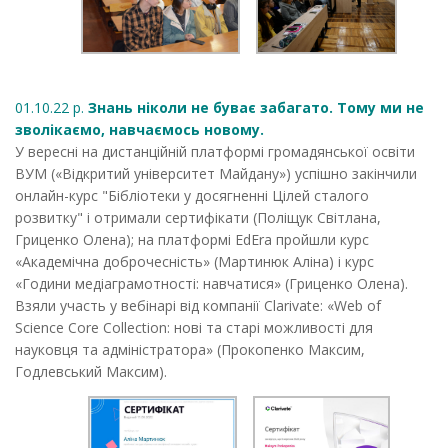
01.10.22 р.
Знань ніколи не буває забагато. Тому ми не
зволікаємо, навчаємось новому.
У вересні на дистанційній платформі громадянської освіти
ВУМ («Відкритий університет Майдану») успішно закінчили
онлайн-курс "Бібліотеки у досягненні Цілей сталого
розвитку" і отримали сертифікати (Поліщук Світлана,
Гриценко Олена); на платформі EdEra пройшли курс
«Академічна доброчесність» (Мартинюк Аліна) і курс
«Години медіаграмотності: навчатися» (Гриценко Олена).
Взяли участь у вебінарі від компанії Clarivate: «Web of
Science Core Collection: нові та старі можливості для
науковця та адміністратора» (Прокопенко Максим,
Годлевський Максим).