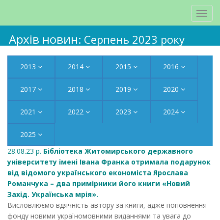
Архів новин
: Серпень 2023 року
2013
2014
2015
2016
2017
2018
2019
2020
2021
2022
2023
2024
2025
28.08.23 р.
Бібліотека Житомирського державного
університету імені Івана Франка отримала подарунок
від відомого українського економіста Ярослава
Романчука – два примірники його книги «Новий
Захід. Українська мрія».
Висловлюємо вдячність автору за книги, адже поповнення
фонду новими україномовними виданнями та увага до