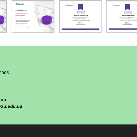
10008
.ua
@zu.edu.ua
y