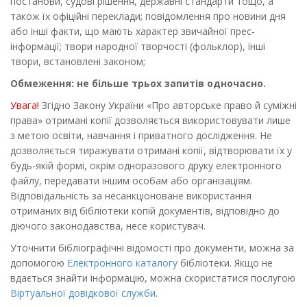
постанови, судові рішення, державні стандарти тощо, а
також їх офіційні переклади; повідомлення про новини дня
або інші факти, що мають характер звичайної прес-
інформації; твори народної творчості (фольклор), інші
твори, встановлені законом;
Обмеження: не більше трьох запитів одночасно.
Увага!
Згідно Закону України «Про авторське право й суміжні
права» отримані копії дозволяється використовувати лише
з метою освіти, навчання і приватного дослідження. Не
дозволяється тиражувати отримані копії, відтворювати їх у
будь-якій формі, окрім одноразового друку електронного
файлу, передавати іншим особам або організаціям.
Відповідальність за несанкціоноване використання
отриманих від бібліотеки копій документів, відповідно до
діючого законодавства, несе користувач.
Уточнити бібліографічні відомості про документи, можна за
допомогою
Електронного каталогу
бібліотеки. Якщо не
вдається знайти інформацію, можна скористатися послугою
Віртуальної довідкової служби
.