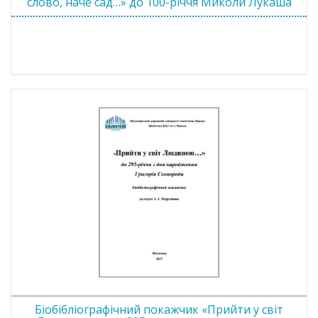
слово, наче сад…» до 100-річчя Миколи Лукаша
Біобібліографічний покажчик «Прийти у світ