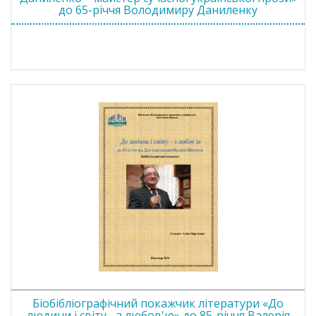
до 65-річчя Володимиру Даниленку
Біобібліографічний покажчик літератури «До
людини і світу - з любов'ю» до 85-річчя Валерія