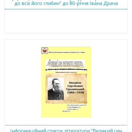
до всіх його глибин" до 80-річчя Івана Драча
Інформаційний список літератури "Великий син