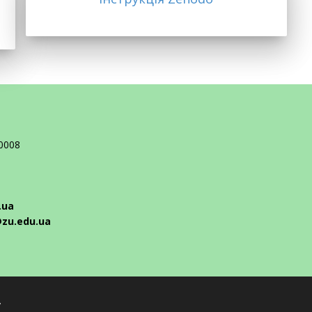
10008
.ua
@zu.edu.ua
y