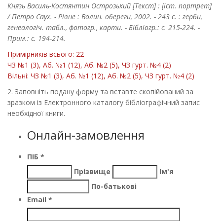
Князь Василь-Костянтин Острозький [Текст] : [іст. портрет]
/ Петро Саух. - Рівне : Волин. обереги, 2002. - 243 с. : герби,
генеалогіч. табл., фотогр., карти. - Бібліогр.: с. 215-224. -
Прим.: с. 194-214.
Примірників всього: 22
ЧЗ №1 (3), Аб. №1 (12), Аб. №2 (5), ЧЗ гурт. №4 (2)
Вільні: ЧЗ №1 (3), Аб. №1 (12), Аб. №2 (5), ЧЗ гурт. №4 (2)
2. Заповніть подану форму та вставте скопійований за
зразком із Електронного каталогу бібліографічний запис
необхідної книги.
Онлайн-замовлення
ПІБ
*
Прізвище
Ім'я
По-батькові
Email
*