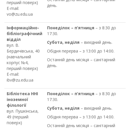
перший поверх)
день.
E-mail:
vo@zu.edu.ua
Інформаційно-
Понеділок – п’ятниця
– з 8:30 до
бібліографічний
17:30.
відділ
Субота, неділя
– вихідний день.
вул. В.
Бердичівська, 40
Обідня перерва – з 13:00 до 14:00.
(навчальний
Останній день місяця – санітарний
корпус №4,
день.
перший поверх)
E-mail:
ibv@zu.edu.ua
Бібліотека ННІ
Понеділок – п’ятниця
– з 8:30 до
іноземної
17:30.
філології
Субота, неділя
– вихідний день.
вул. Пушкінська,
49 (перший
Обідня перерва – з 13:00 до 14:00.
поверх)
Останній день місяця – санітарний