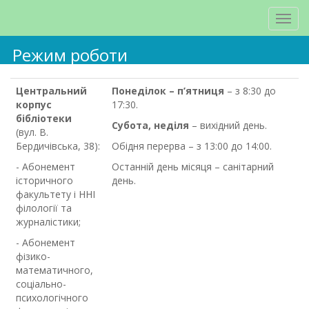
Режим роботи
Центральний
Понеділок – п’ятниця
– з 8:30 до
корпус
17:30.
бібліотеки
Субота, неділя
– вихідний день.
(вул. В.
Бердичівська, 38):
Обідня перерва – з 13:00 до 14:00.
- Абонемент
Останній день місяця – санітарний
історичного
день.
факультету і ННІ
філології та
журналістики;
- Абонемент
фізико-
математичного,
соціально-
психологічного