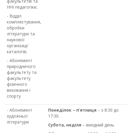
факультетів та
ННІ педагогіки;
- Відділ
комплектування,
обробки
літератури та
наукової
організації
каталогів;
- Абонемент
природничого
факультету та
факультету
фізичного
виховання і
спорту
- Абонемент
Понеділок – п’ятниця
– з 8:30 до
художньої
17:30.
літератури
Субота, неділя
– вихідний день.