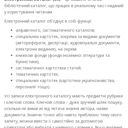
бібліотечний каталог, що працює в реальному часі і наданий
у користування читачам.
Електронний каталог об'єднує в собі функції:
алфавітного, систематичного каталогів;
спеціальних картотек, зокрема за видами документів
(автореферати, дисертації, аудіовізуальні документи,
електронні видання), на окремі
книжкові фонди (фонди іноземної літератури та
букіністики);
систематичної картотеки статей;
тематичних картотек;
спеціальних картотек (картотеки українознавства,
персоналії тощо).
Усі записи електронного каталогу мають предметні рубрики
і ключові слова. Ключові слова – дуже зручний шлях пошуку,
оскільки не вимагає від читача знання автора, назви
документа. Знаючи точно або навіть приблизно тему свого
запиту, можна ввести її самостійно за допомогою
клавіатури або вибрати з наявного словника. Якщо видання