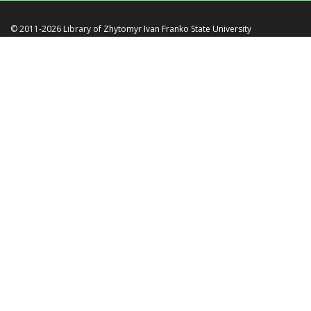
© 2011-2026 Library of
Zhytomyr Ivan Franko State University