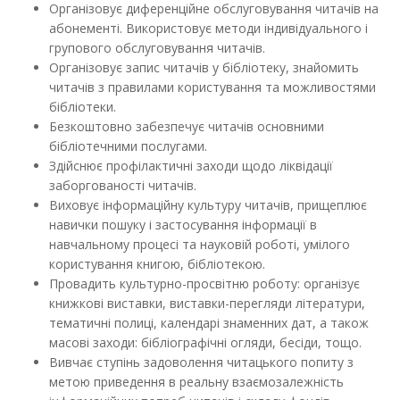
Організовує диференційне обслуговування читачів на
абонементі. Використовує методи індивідуального і
групового обслуговування читачів.
Організовує запис читачів у бібліотеку, знайомить
читачів з правилами користування та можливостями
бібліотеки.
Безкоштовно забезпечує читачів основними
бібліотечними послугами.
Здійснює профілактичні заходи щодо ліквідації
заборгованості читачів.
Виховує інформаційну культуру читачів, прищеплює
навички пошуку і застосування інформації в
навчальному процесі та науковій роботі, умілого
користування книгою, бібліотекою.
Провадить культурно-просвітню роботу: організує
книжкові виставки, виставки-перегляди літератури,
тематичні полиці, календарі знаменних дат, а також
масові заходи: бібліографічні огляди, бесіди, тощо.
Вивчає ступінь задоволення читацького попиту з
метою приведення в реальну взаємозалежність