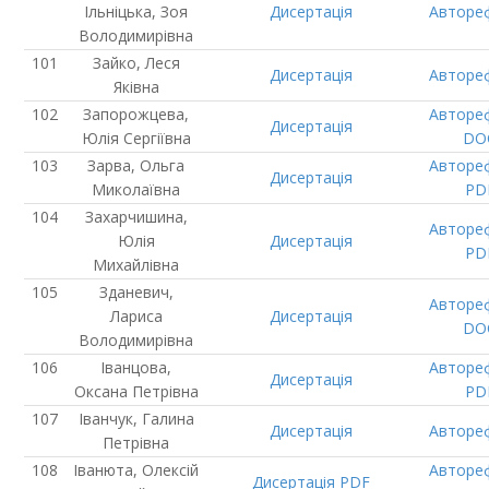
Ільніцька, Зоя
Дисертація
Авторе
Володимирівна
Зайко, Леся
Дисертація
Авторе
Яківна
Запорожцева,
Авторе
Дисертація
Юлія Сергіївна
DO
Зарва, Ольга
Авторе
Дисертація
Миколаївна
PD
Захарчишина,
Авторе
Юлія
Дисертація
PD
Михайлівна
Зданевич,
Авторе
Лариса
Дисертація
DO
Володимирівна
Іванцова,
Авторе
Дисертація
Оксана Петрівна
PD
Іванчук, Галина
Дисертація
Авторе
Петрівна
Іванюта, Олексій
Авторе
Дисертація
PDF