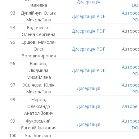
Дисертація
Іванівна
DO
Дуплійчук, Ольга
Авторе
Дисертація
PDF
Миколаївна
PD
Євдоченко,
Дисертація
PDF
Авторе
Олена Сергіївна
Єршов, Микола-
Олег
Дисертація
PDF
Авторе
Володимирович
Єршова,
Авторе
Людмила
Дисертація
PDF
PD
Михайлівна
Жиляєва, Юлія
Авторе
Дисертація
Миколаївна
PD
Жиров,
Олександр
Дисертація
Авторе
Анатолійович
Жуковський,
Авторе
Дисертація
Євгеній Іванович
DO
Залібовська-