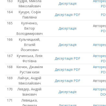
Кудря, Микола
Авторе
Дисертація
Миколайович
PD
Кукуре, Софія
Дисертація
PDF
PD
Павлівна
Куліченко,
Авторе
Віктор
Дисертація
PD
Володимирович
Кульчицький,
Віталій
Дисертація
Авторе
Йосипович
Кучинська, Лілія
Авторе
Дисертація
PDF
Фотіївна
PD
Кючюк, Джаміля
Авторе
Дисертація
PDF
Рустам кизи
PD
Лайчук, Андрій
Дисертація
PDF
Авторе
Миколайович
Левдер, Андрій
Авторе
Дисертація
Іванович
DO
Левицька,
Людмила
Дисертація
Авторе