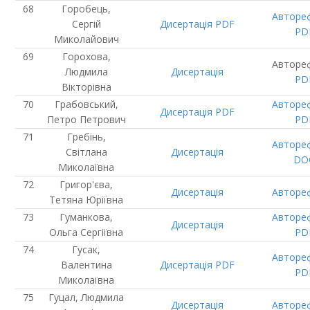
Горобець,
Авторе
Сергій
Дисертація
PDF
PD
Миколайович
Горохова,
Авторе
Людмила
Дисертація
PD
Вікторівна
Грабовський,
Авторе
Дисертація
PDF
Петро Петрович
PD
Гребінь,
Авторе
Світлана
Дисертація
DO
Миколаївна
Григор'єва,
Дисертація
Авторе
Тетяна Юріївна
Гуманкова,
Авторе
Дисертація
Ольга Сергіївна
PD
Гусак,
Авторе
Валентина
Дисертація
PDF
PD
Миколаївна
Гуцал, Людмила
Дисертація
Авторе