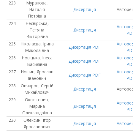
Муранова,
Наталія
Дисертація
Авторе
Петрівна
Несвірська,
Авторе
Тетяна
Дисертація
PD
Вікторівна
Ніколаєва, Ірина
Авторе
Дисертація
PDF
Миколаївна
PD
Новіцька, Інеса
Авторе
Дисертація
PDF
Василівна
PD
Ношин, Ярослав
Авторе
Дисертація
PDF
Іванович
PD
Овчаров, Сергій
Дисертація
Авторе
Михайлович
Оксютович,
Авторе
Марина
Дисертація
PD
Олександрівна
Олексин, Ігор
Дисертація
Авторе
Ярославович