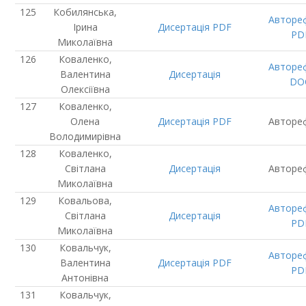
Кобилянська,
Авторе
Ірина
Дисертація
PDF
PD
Миколаївна
Коваленко,
Авторе
Валентина
Дисертація
DO
Олексіївна
Коваленко,
Олена
Дисертація
PDF
Авторе
Володимирівна
Коваленко,
Світлана
Дисертація
Авторе
Миколаївна
Ковальова,
Авторе
Світлана
Дисертація
PD
Миколаївна
Ковальчук,
Авторе
Валентина
Дисертація
PDF
PD
Антонівна
Ковальчук,