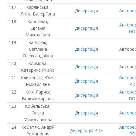
Карлінська,
Дисертація
Авторе
Яніна Валеріївна
Карпенко,
Авторе
Євгенія
Дисертація
DO
Миколаївна
Карплюк,
Світлана
Дисертація
Авторе
Олександрівна
Климова,
Дисертація
Авторе
Катерина Яківна
Клименюк, Юлія
Авторе
Дисертація
Михайлівна
PD
Кліх, Лариса
Авторе
Дисертація
Володимирівна
DO
Кобельська,
Ольга
Дисертація
Авторе
Мирославівна
Кобетяк, Андрій
Авторе
Дисертація
PDF
Романович
PD