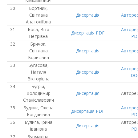
Михайлович
Бортник,
Світлана
Дисертація
Авторе
Анатоліївна
Боса, Віта
Авторе
Дисертація
PDF
Петрівна
PD
Бричок,
Світлана
Дисертація
Авторе
Борисівна
Бугасова,
Авторе
Наталя
Дисертація
DO
Вікторівна
Бугрій,
Володимир
Дисертація
Авторе
Станіславович
Будник, Олена
Авторе
Дисертація
PDF
Богданівна
PD
Булига, Ірина
Авторе
Дисертація
Іванівна
PD
Бурмакіна,