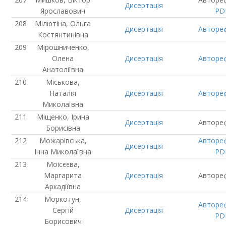
Дисертація
Ярославович
PD
Мілютіна, Ольга
Дисертація
Авторе
Костянтинівна
Мірошниченко,
Олена
Дисертація
Авторе
Анатоліївна
Міськова,
Наталія
Дисертація
Авторе
Миколаївна
Міщенко, Ірина
Дисертація
Авторе
Борисівна
Можарівська,
Авторе
Дисертація
Інна Миколаївна
PD
Моісєєва,
Маргарита
Дисертація
Авторе
Аркадіївна
Моркотун,
Авторе
Сергій
Дисертація
PD
Борисович