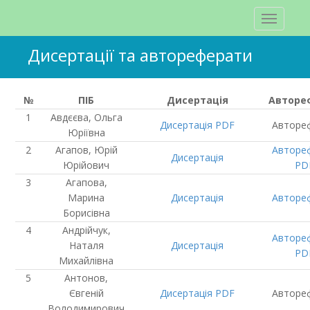
Дисертації та автореферати
№
ПІБ
Дисертація
Авторе
Авдєєва, Ольга
Дисертація
PDF
Авторе
Юріївна
Агапов, Юрій
Авторе
Дисертація
Юрійович
PD
Агапова,
Марина
Дисертація
Авторе
Борисівна
Андрійчук,
Авторе
Наталя
Дисертація
PD
Михайлівна
Антонов,
Євгеній
Дисертація
PDF
Авторе
Володимирович