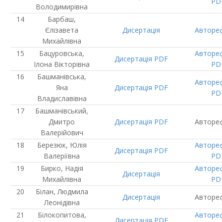
PD
Володимирівна
Барбаш,
Єлізавета
Дисертація
Авторе
Михайлівна
Бацуровська,
Авторе
Дисертація
PDF
Ілона Вікторівна
PD
Башманівська,
Авторе
Яна
Дисертація
PDF
PD
Владиславівна
Башманівський,
Дмитро
Дисертація
PDF
Авторе
Валерійович
Березюк, Юлія
Авторе
Дисертація
PDF
Валеріївна
PD
Бирко, Надія
Авторе
Дисертація
Михайлівна
PD
Білан, Людмила
Дисертація
Авторе
Леонідівна
Білокопитова,
Авторе
Дисертація
PDF