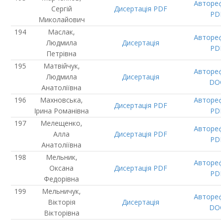
Авторе
Сергій
Дисертація
PDF
PD
Миколайович
Маслак,
Авторе
Людмила
Дисертація
PD
Петрівна
Матвійчук,
Авторе
Людмила
Дисертація
DO
Анатоліївна
Махновська,
Авторе
Дисертація
PDF
Ірина Романівна
PD
Мелещенко,
Авторе
Алла
Дисертація
PDF
PD
Анатоліївна
Мельник,
Авторе
Оксана
Дисертація
PDF
PD
Федорівна
Мельничук,
Авторе
Вікторія
Дисертація
DO
Вікторівна