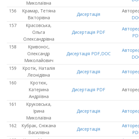
Миколаївна
Крамар, Тетяна
Авторе
Дисертація
Вікторівна
DO
Красовська,
Авторе
Ольга
Дисертація
PDF
PD
Олександрівна
Кривонос,
Авторе
Олександр
Дисертація
PDF,DOC
DO
Миколайович
Кротік, Наталія
Дисертація
Авторе
Леонідівна
Кротюк,
Катерина
Дисертація
PDF
Авторе
Андріївна
Круковська,
Ірина
Дисертація
Авторе
Миколаївна
Кубрак, Сніжана
Авторе
Дисертація
Василівна
PD