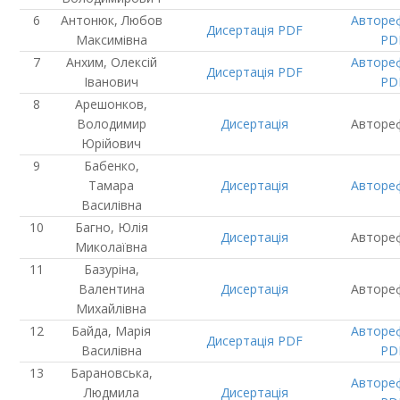
Антонюк, Любов
Авторе
Дисертація
PDF
Максимівна
PD
Анхим, Олексій
Авторе
Дисертація
PDF
Іванович
PD
Арешонков,
Володимир
Дисертація
Авторе
Юрійович
Бабенко,
Тамара
Дисертація
Авторе
Василівна
Багно, Юлія
Дисертація
Авторе
Миколаївна
Базуріна,
Валентина
Дисертація
Авторе
Михайлівна
Байда, Марія
Авторе
Дисертація
PDF
Василівна
PD
Барановська,
Авторе
Людмила
Дисертація