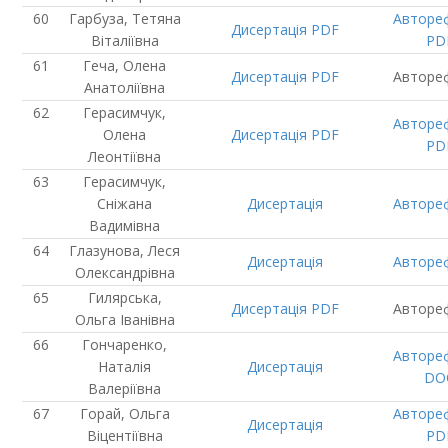
Гарбуза, Тетяна
Авторе
Дисертація
PDF
Віталіївна
PD
Геча, Олена
Дисертація
PDF
Авторе
Анатоліївна
Герасимчук,
Авторе
Олена
Дисертація
PDF
PD
Леонтіївна
Герасимчук,
Сніжана
Дисертація
Авторе
Вадимівна
Глазунова, Леся
Дисертація
Авторе
Олександрівна
Гилярська,
Дисертація
PDF
Авторе
Ольга Іванівна
Гончаренко,
Авторе
Наталія
Дисертація
DO
Валеріївна
Горай, Ольга
Авторе
Дисертація
Віцентіївна
PD