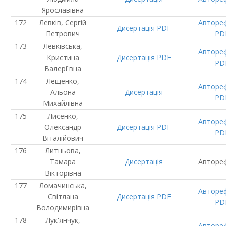
Ярославівна
Левків, Сергій
Авторе
Дисертація
PDF
Петрович
PD
Левківська,
Авторе
Кристина
Дисертація
PDF
PD
Валеріївна
Лещенко,
Авторе
Альона
Дисертація
PD
Михайлівна
Лисенко,
Авторе
Олександр
Дисертація
PDF
PD
Віталійович
Литньова,
Тамара
Дисертація
Авторе
Вікторівна
Ломачинська,
Авторе
Світлана
Дисертація
PDF
PD
Володимирівна
Лук'янчук,
Авторе