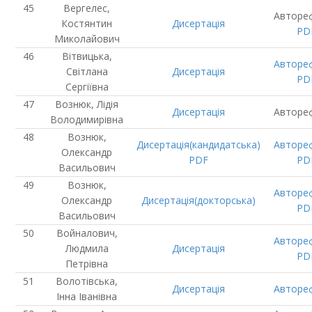
Вергелес,
Авторе
Костянтин
Дисертація
PD
Миколайович
Вітвицька,
Авторе
Світлана
Дисертація
PD
Сергіївна
Вознюк, Лідія
Дисертація
Авторе
Володимирівна
Вознюк,
Дисертація(кандидатська)
Авторе
Олександр
PDF
PD
Васильович
Вознюк,
Авторе
Олександр
Дисертація(докторська)
PD
Васильович
Войналович,
Авторе
Людмила
Дисертація
PD
Петрівна
Волотівська,
Дисертація
Авторе
Інна Іванівна