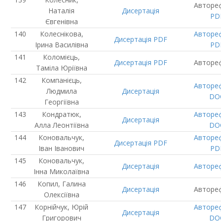
Авторе
Наталія
Дисертація
PD
Євгенівна
Колеснікова,
Авторе
Дисертація
PDF
Ірина Василівна
PD
Коломієць,
Дисертація
PDF
Авторе
Таміла Юріївна
Компанієць,
Авторе
Людмила
Дисертація
DO
Георгіївна
Кондратюк,
Авторе
Дисертація
Алла Леонтіївна
DO
Коновальчук,
Авторе
Дисертація
PDF
Іван Іванович
PD
Коновальчук,
Дисертація
Авторе
Інна Миколаївна
Копил, Галина
Дисертація
Авторе
Олексіївна
Корнійчук, Юрій
Авторе
Дисертація
Григорович
DO