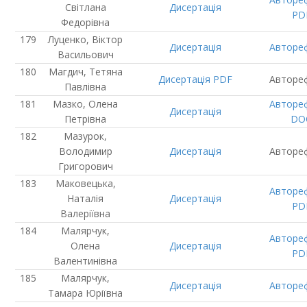
Світлана
Дисертація
PD
Федорівна
Луценко, Віктор
Дисертація
Авторе
Васильович
Магдич, Тетяна
Дисертація
PDF
Авторе
Павлівна
Мазко, Олена
Авторе
Дисертація
Петрівна
DO
Мазурок,
Володимир
Дисертація
Авторе
Григорович
Маковецька,
Авторе
Наталія
Дисертація
PD
Валеріївна
Малярчук,
Авторе
Олена
Дисертація
PD
Валентинівна
Малярчук,
Дисертація
Авторе
Тамара Юріївна