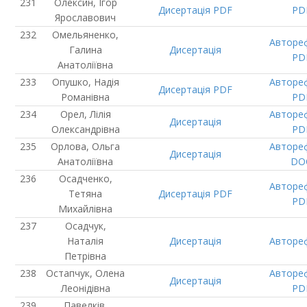
Олексин, Ігор
Дисертація
PDF
PD
Ярославович
Омельяненко,
Авторе
Галина
Дисертація
PD
Анатоліївна
Опушко, Надія
Авторе
Дисертація
PDF
Романівна
PD
Орел, Лілія
Авторе
Дисертація
Олександрівна
PD
Орлова, Ольга
Авторе
Дисертація
Анатоліївна
DO
Осадченко,
Авторе
Тетяна
Дисертація
PDF
PD
Михайлівна
Осадчук,
Наталія
Дисертація
Авторе
Петрівна
Остапчук, Олена
Авторе
Дисертація
Леонідівна
PD
Павелків,