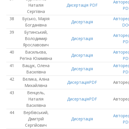
Авторе
Наталія
Дисертація
PDF
PD
Сергіївна
Бусько, Марія
Авторе
Дисертація
Богданівна
DO
Бутинський,
Авторе
Володимир
Дисертація
PD
Ярославович
Васильєва,
Авторе
Дисертація
Регіна Юхимівна
PD
Ващук, Олена
Авторе
Дисертація
Василівна
PD
Велика, Аліна
Дисертація
PDF
Авторе
Михайлівна
Венцель,
Наталія
Дисертація
PDF
Авторе
Василівна
Вербівський,
Авторе
Дмитрій
Дисертація
PD
Сергійович