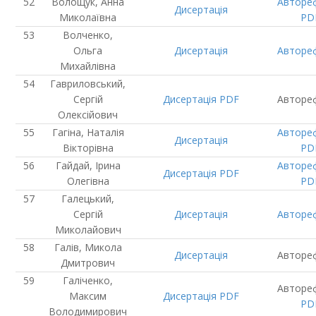
Волощук, Анна
Авторе
Дисертація
Миколаївна
PD
Волченко,
Ольга
Дисертація
Авторе
Михайлівна
Гавриловський,
Сергій
Дисертація
PDF
Авторе
Олексійович
Гагіна, Наталія
Авторе
Дисертація
Вікторівна
PD
Гайдай, Ірина
Авторе
Дисертація
PDF
Олегівна
PD
Галецький,
Сергій
Дисертація
Авторе
Миколайович
Галів, Микола
Дисертація
Авторе
Дмитрович
Галіченко,
Авторе
Максим
Дисертація
PDF
PD
Володимирович