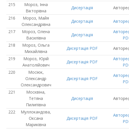
Мороз, Інна
Дисертація
Авторе
Вікторівна
Мороз, Майя
Дисертація
Авторе
Олександрівна
Мороз, Олена
Авторе
Дисертація
Василівна
PD
Мороз, Ольга
Дисертація
PDF
Авторе
Михайлівна
Мороз, Юрій
Авторе
Дисертація
PDF
Анатолійович
PD
Мосіюк,
Авторе
Олександр
Дисертація
PDF
PD
Олександрович
Москвіна,
Тетяна
Дисертація
Авторе
Пилипівна
Муллокандова,
Авторе
Оксана
Дисертація
PDF
PD
Мариківна