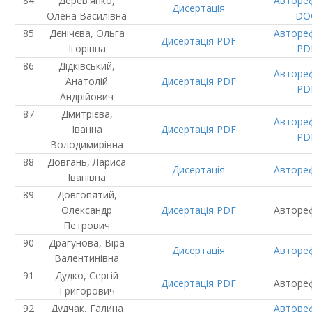
Дерев'янко,
Авторе
Дисертація
Олена Василівна
DO
Дєнічєва, Ольга
Авторе
Дисертація
PDF
Ігорівна
PD
Дідківський,
Авторе
Анатолій
Дисертація
PDF
PD
Андрійович
Дмитрієва,
Авторе
Іванна
Дисертація
PDF
PD
Володимирівна
Довгань, Лариса
Дисертація
Авторе
Іванівна
Довгопятий,
Олександр
Дисертація
PDF
Авторе
Петрович
Драгунова, Віра
Дисертація
Авторе
Валентинівна
Дудко, Сергій
Дисертація
PDF
Авторе
Григорович
Дудчак, Галина
Авторе