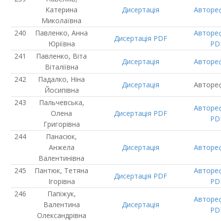
Катерина
Дисертація
Авторе
Миколаївна
Павленко, Анна
Авторе
Дисертація
PDF
Юріївна
PD
Павленко, Віта
Дисертація
Авторе
Віталіївна
Падалко, Ніна
Дисертація
Авторе
Йосипівна
Пальчевська,
Авторе
Олена
Дисертація
PDF
PD
Григорівна
Панасюк,
Анжела
Дисертація
Авторе
Валентинівна
Пантюк, Тетяна
Авторе
Дисертація
PDF
Ігорівна
PD
Папіжук,
Авторе
Валентина
Дисертація
PD
Олександрівна