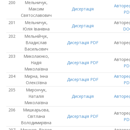
Мельничук,
Авторе
Максим
Дисертація
PD
Святославович
Мельничук,
Авторе
Дисертація
Юлія Іванівна
DO
Мельнійчук,
Владислав
Дисертація
PDF
Авторе
Васильович
Миколаєнко,
Авторе
Надія
Дисертація
PDF
PD
Миколаївна
Мирна, Інна
Авторе
Дисертація
PDF
Олексіївна
PD
Мирончук,
Наталія
Дисертація
Авторе
Миколаївна
Мишкарьова,
Авторе
Світлана
Дисертація
PDF
PD
Володимирівна
Мишков, Віктор
Авторе