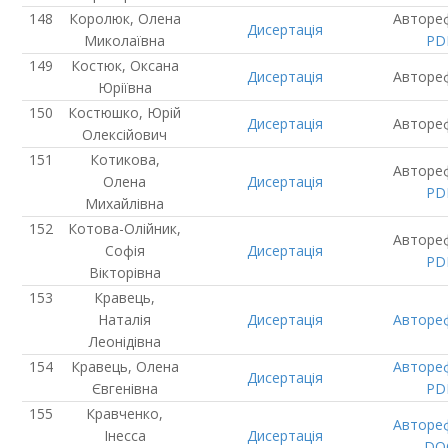
Королюк, Олена
Авторе
Дисертація
Миколаївна
PD
Костюк, Оксана
Дисертація
Авторе
Юріївна
Костюшко, Юрій
Дисертація
Авторе
Олексійович
Котикова,
Авторе
Олена
Дисертація
PD
Михайлівна
Котова-Олійник,
Авторе
Софія
Дисертація
PD
Вікторівна
Кравець,
Наталія
Дисертація
Авторе
Леонідівна
Кравець, Олена
Авторе
Дисертація
Євгенівна
PD
Кравченко,
Авторе
Інесса
Дисертація
DO