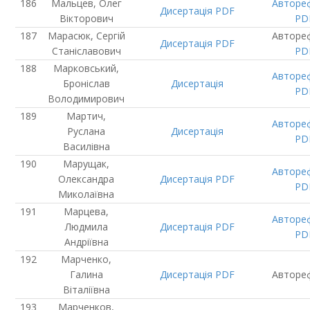
Мальцев, Олег
Авторе
Дисертація
PDF
Вікторович
PD
Марасюк, Сергій
Авторе
Дисертація
PDF
Станіславович
PD
Марковський,
Авторе
Броніслав
Дисертація
PD
Володимирович
Мартич,
Авторе
Руслана
Дисертація
PD
Василівна
Марущак,
Авторе
Олександра
Дисертація
PDF
PD
Миколаївна
Марцева,
Авторе
Людмила
Дисертація
PDF
PD
Андріївна
Марченко,
Галина
Дисертація
PDF
Авторе
Віталіївна
Марченков,