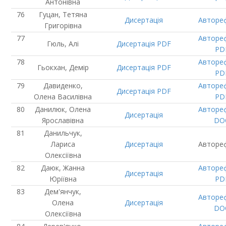
Антонівна
Гуцан, Тетяна
Дисертація
Авторе
Григорівна
Авторе
Гюль, Алі
Дисертація
PDF
PD
Авторе
Гьокхан, Демір
Дисертація
PDF
PD
Давиденко,
Авторе
Дисертація
PDF
Олена Василівна
PD
Данилюк, Олена
Авторе
Дисертація
Ярославівна
DO
Данильчук,
Лариса
Дисертація
Авторе
Олексіївна
Даюк, Жанна
Авторе
Дисертація
Юріївна
PD
Дем'янчук,
Авторе
Олена
Дисертація
DO
Олексіївна