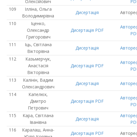
Олексійович
PD
Ілліна, Ольга
Дисертація
Авторе
Володимирівна
Іценко,
Авторе
Олександр
Дисертація
PDF
PD
Григорович
Іць, Світлана
Дисертація
Авторе
Вікторівна
Казьмерчук,
Авторе
Анастасія
Дисертація
PDF
PD
Вікторівна
Калінін, Вадим
Дисертація
Авторе
Олександрович
Капелюх,
Авторе
Дмитро
Дисертація
PDF
PD
Петрович
Кара, Світлана
Авторе
Дисертація
Іванівна
PD
Каралаш, Анна-
Дисертація
PDF
Авторе
Юлія Ігорівна