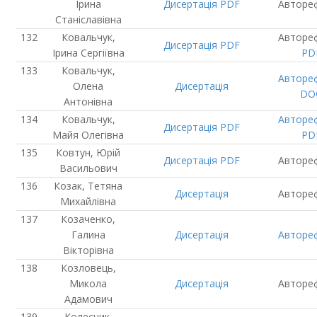
Ірина
Дисертація
PDF
Авторе
Станіславівна
Ковальчук,
Авторе
Дисертація
PDF
Ірина Сергіївна
PD
Ковальчук,
Авторе
Олена
Дисертація
DO
Антонівна
Ковальчук,
Авторе
Дисертація
PDF
Майя Олегівна
PD
Ковтун, Юрій
Дисертація
PDF
Авторе
Васильович
Козак, Тетяна
Дисертація
Авторе
Михайлівна
Козаченко,
Галина
Дисертація
Авторе
Вікторівна
Козловець,
Микола
Дисертація
Авторе
Адамович
Колесник,