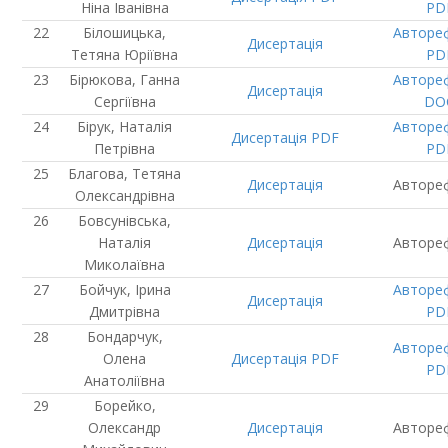
Ніна Іванівна
PD
Білошицька,
Авторе
Дисертація
Тетяна Юріївна
PD
Бірюкова, Ганна
Авторе
Дисертація
Сергіївна
DO
Бірук, Наталія
Авторе
Дисертація
PDF
Петрівна
PD
Благова, Тетяна
Дисертація
Авторе
Олександрівна
Бовсунівська,
Наталія
Дисертація
Авторе
Миколаївна
Бойчук, Ірина
Авторе
Дисертація
Дмитрівна
PD
Бондарчук,
Авторе
Олена
Дисертація
PDF
PD
Анатоліївна
Борейко,
Олександр
Дисертація
Авторе