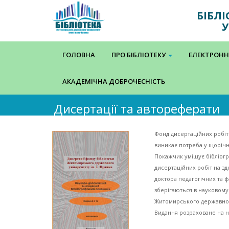
БІБЛ
У
ГОЛОВНА
ПРО БІБЛІОТЕКУ
ЕЛЕКТРОНН
АКАДЕМІЧНА ДОБРОЧЕСНІСТЬ
Дисертації та автореферати
Фонд дисертаційних робіт
виникає потреба у щорічн
Покажчик уміщує бібліогра
дисертаційних робіт на зд
доктора педагогічних та ф
зберігаються в науковому
Житомирського державного
Видання розраховане на на