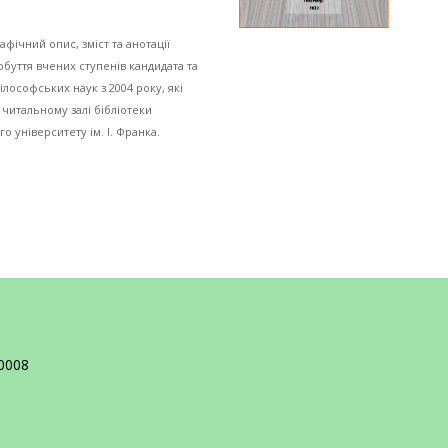
фічний опис, зміст та анотації
обуття вчених ступенів кандидата та
ілософських наук з 2004 року, які
 читальному залі бібліотеки
 університету ім. І. Франка.
10008