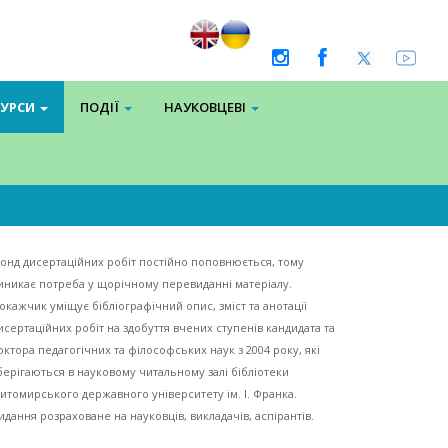
СУРСИ
ПОДІЇ
НАУКОВЦЕВІ
онд дисертаційних робіт постійно поповнюється, тому
иникає потреба у щорічному перевиданні матеріалу.
окажчик уміщує бібліографічний опис, зміст та анотації
исертаційних робіт на здобуття вчених ступенів кандидата та
октора педагогічних та філософських наук з 2004 року, які
берігаються в науковому читальному залі бібліотеки
итомирського державного університету ім. І. Франка.
идання розраховане на науковців, викладачів, аспірантів.