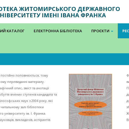
ІОТЕКА ЖИТОМИРСЬКОГО ДЕРЖАВНОГО
НІВЕРСИТЕТУ ІМЕНІ ІВАНА ФРАНКА
ИЙ КАТАЛОГ
ЕЛЕКТРОННА БІБЛІОТЕКА
ПРОЄКТИ
РЕ
 постійно поповнюється, тому
Ф
ому перевиданні матеріалу.
в
фічний опис, зміст та анотації
П
обуття вчених ступенів кандидата та
д
ілософських наук з 2004 року, які
д
 читальному залі бібліотеки
з
 університету ім. І. Франка.
Ж
уковців, викладачів, аспірантів.
В