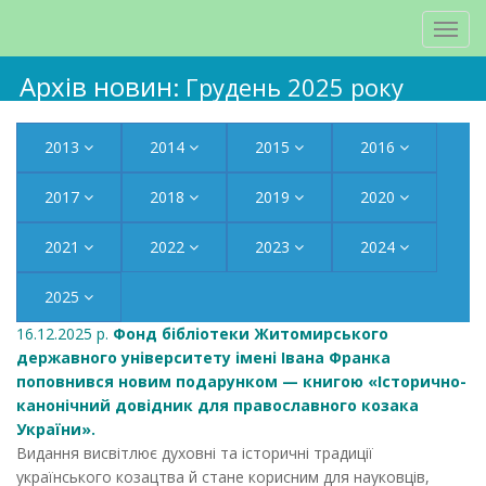
Архів новин
: Грудень 2025 року
2013
2014
2015
2016
2017
2018
2019
2020
2021
2022
2023
2024
2025
16.12.2025 р.
Фонд бібліотеки Житомирського
державного університету імені Івана Франка
поповнився новим подарунком — книгою «Історично-
канонічний довідник для православного козака
України».
Видання висвітлює духовні та історичні традиції
українського козацтва й стане корисним для науковців,