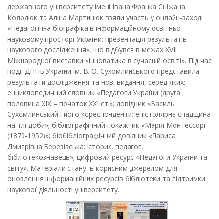
державного університету імені Івана Франка Сніжана
Колодюк та Аліна Мартинюк взяли участь у онлайн-заході
«Педагогічна біографіка в інформаційному освітньо-
науковому просторі України: презентація результатів
наукового дослідження», що відбувся в межах ХVІІ
Міжнародної виставки «Інноватика в сучасній освіті». Під час
події ДНПБ України ім. В. О. Сухомлинського представила
результати дослідження та нові видання, серед яких:
енциклопедичний словник «Педагоги України (друга
половина ХІХ – початок ХХІ ст.»; довідник «Василь
Сухомлинський і його кореспонденти: епістолярна спадщина
на тлі доби»; бібліографічний покажчик «Марія Монтессорі
(1870-1952)»; біобібліографічний довідник «Лариса
Дмитрівна Березівська: історик, педагог,
бібліотекознавець»; цифровий ресурс «Педагоги України та
світу». Матеріали стануть корисним джерелом для
оновлення інформаційних ресурсів бібліотеки та підтримки
наукової діяльності університету.