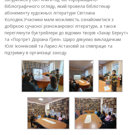
бібліографічного огляду, який провела бібліотекар
абонементу художньої літератури Світлана
Колодюк.Учасники мали можливість ознайомитися з
добіркою сучасної різножанрової літератури, а також
переглянути буктрейлери до відомих творів «Захар Беркут»
та «Портрет Доріана Ґрея». Щиро дякуємо викладачкам
Юлії Іконніковій та Ларисі Астаховій за співпрацю та
підтримку в організації заходу.