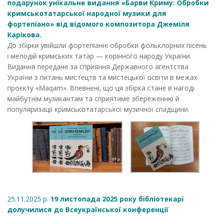
подарунок унікальне видання «Барви Криму: Обробки
кримськотатарської народної музики для
фортепіано» від відомого композитора Джеміля
Карікова.
До збірки увійшли фортепіанні обробки фольклорних пісень
і мелодій кримських татар — корінного народу України.
Видання передане за сприяння Державного агентства
України з питань мистецтв та мистецької освіти в межах
проєкту «Maqam». Впевнені, що ця збірка стане в нагоді
майбутнім музикантам та сприятиме збереженню й
популяризації кримськотатарської музичної спадщини.
25.11.2025 р.
19 листопада 2025 року бібліотекарі
долучилися до Всеукраїнської конференції